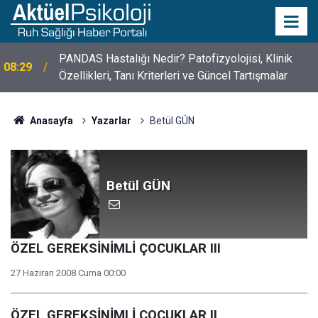
PANDAS Hastalığı Nedir? Patofizyolojisi, Klinik
08:29
Özellikleri, Tanı Kriterleri ve Güncel Tartışmalar
10 Mayıs Psikologlar Günü Nasıl Ortaya Çıktı? 10
10:30
Mayıs Tarihinin Hikayesi
Anasayfa
Yazarlar
Betül GÜN
Betül GÜN
ÖZEL GEREKSİNİMLİ ÇOCUKLAR III
27 Haziran 2008 Cuma 00:00
ÖZEL GEREKSİNİMLİ ÇOCUKLAR II