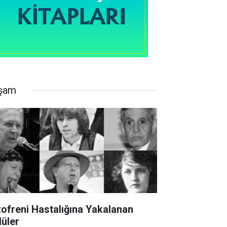
şam
zofreni Hastalığına Yakalanan
lüler