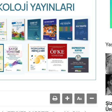
Ya
Şi
Ün