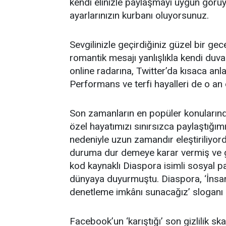
kendi elinizle paylaşmayı uygun görüy
ayarlarınızın kurbanı oluyorsunuz.
Sevgilinizle geçirdiğiniz güzel bir ge
romantik mesajı yanlışlıkla kendi duv
online radarına, Twitter’da kısaca anlat
Performans ve terfi hayalleri de o an
Son zamanların en popüler konularında
özel hayatımızı sınırsızca paylaştığımı
nedeniyle uzun zamandır eleştiriliyor
duruma dur demeye karar vermiş ve ge
kod kaynaklı Diaspora isimli sosyal pay
dünyaya duyurmuştu. Diaspora, ‘İnsanl
denetleme imkânı sunacağız’ sloganı il
Facebook’un ‘karıştığı’ son gizlilik ska