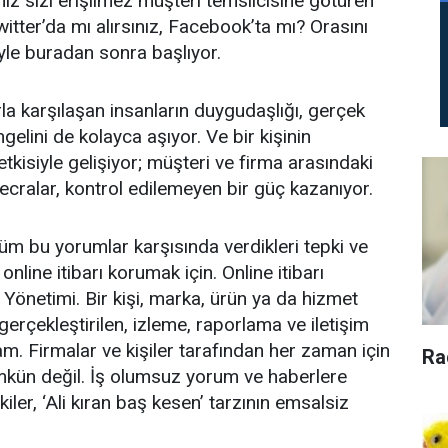
z sizi erişilmez müşteri temsilcisine götüren
Twitter’da mı alırsınız, Facebook’ta mı? Orasını
iyle buradan sonra başlıyor.
rla karşılaşan insanların duygudaşlığı, gerçek
elini de kolayca aşıyor. Ve bir kişinin
a etkisiyle gelişiyor; müşteri ve firma arasındaki
mecralar, kontrol edilemeyen bir güç kazanıyor.
 tüm bu yorumlar karşısında verdikleri tepki ve
nline itibarı korumak için. Online itibarı
r Yönetimi. Bir kişi, marka, ürün ya da hizmet
gerçekleştirilen, izleme, raporlama ve iletişim
m. Firmalar ve kişiler tarafından her zaman için
Ra
mkün değil. İş olumsuz yorum ve haberlere
kiler, ‘Ali kıran baş kesen’ tarzının emsalsiz