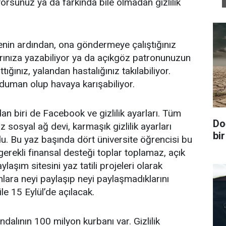
orsunuz ya da farkında bile olmadan gizlilik
cenin ardından, ona göndermeye çalıştığınız
arınıza yazabiliyor ya da açıkgöz patronunuzun
tığınız, yalandan hastalığınız takılabiliyor.
 duman olup havaya karışabiliyor.
n biri de Facebook ve gizlilik ayarları. Tüm
Do
z sosyal ağ devi, karmaşık gizlilik ayarları
bir
du. Bu yaz başında dört üniversite öğrencisi bu
rekli finansal desteği toplar toplamaz, açık
laşım sitesini yaz tatili projeleri olarak
ara neyi paylaşıp neyi paylaşmadıklarını
e 15 Eylül’de açılacak.
ndalının 100 milyon kurbanı var. Gizlilik