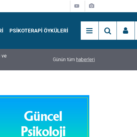
RI
PSIKOTERAPI ÖYKÜLERI
si
15:01
Simon Says Dikkat Programı Nedir?
Günün tüm
haberleri