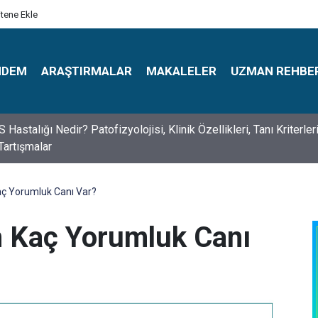
itene Ekle
NDEM
ARAŞTIRMALAR
MAKALELER
UZMAN REHBE
s Psikologlar Günü Nasıl Ortaya Çıktı? 10 Mayıs Tarihinin Hikaye
Kaç Yorumluk Canı Var?
ın Kaç Yorumluk Canı