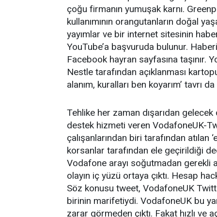
çoğu firmanın yumuşak karnı. Greenp
kullanımının orangutanların doğal yaşa
yayımlar ve bir internet sitesinin habe
YouTube’a başvuruda bulunur. Haberin 
Facebook hayran sayfasına taşınır. Yo
Nestle tarafından açıklanması kartopu 
alanım, kuralları ben koyarım’ tavrı da 
Tehlike her zaman dışarıdan gelecek di
destek hizmeti veren VodafoneUK-Tw
çalışanlarından biri tarafından atıla
korsanlar tarafından ele geçirildiği 
Vodafone arayı soğutmadan gerekli açı
olayın iç yüzü ortaya çıktı. Hesap hack
Söz konusu tweet, VodafoneUK Twitte
birinin marifetiydi. VodafoneUK bu yarı
zarar görmeden çıktı. Fakat hızlı ve a