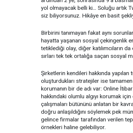
ardından 2’ye, sonrasında 9’a basmanı
yol olmayacak belli ki... Soluğu artık 
siz biliyorsunuz. Hikâye en basit şekl
Birbirini tanımayan fakat aynı sorunla
hayatta yaşanan sosyal çekingenlik eng
tetiklediği olay, diğer katılımcıların d
sırları tek tek ortalığa saçan sosyal 
Şirketlerin kendileri hakkında yapılan
oluşturdukları stratejiler ise tamamen o
korumanın bir de adı var: Online İtiba
hakkındaki olumlu algıyı korumak için 
çalışmaları bütününü anlatan bir kavra
doğru anlaşıldığını söylemek pek mü
gelince firmalar tarafından verilen tep
örnekleri haline gelebiliyor.