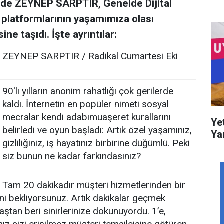
nde ZEYNEP SARPTIR, Genelde Dijital
platformlarının yaşamımıza olası
ine taşıdı. İşte ayrıntılar:
ZEYNEP SARPTIR / Radikal Cumartesi Eki
90'lı yılların anonim rahatlığı çok gerilerde
kaldı. İnternetin en popüler nimeti sosyal
mecralar kendi adabımuaşeret kurallarını
Ye
belirledi ve oyun başladı: Artık özel yaşamınız,
Ya
gizliliğiniz, iş hayatınız birbirine düğümlü. Peki
siz bunun ne kadar farkındasınız?
Tam 20 dakikadır müşteri hizmetlerinden bir
ni bekliyorsunuz. Artık dakikalar geçmek
ştan beri sinirlerinize dokunuyordu. 1’e,