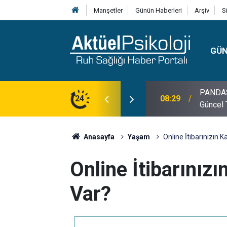
Manşetler
Günün Haberleri
Arşiv
S
GÜ
lojisi, Klinik Özellikleri, Tanı Kriterleri ve
24
10:30
10 Mayı
Anasayfa
Yaşam
Online İtibarınızın 
Online İtibarınız
Var?