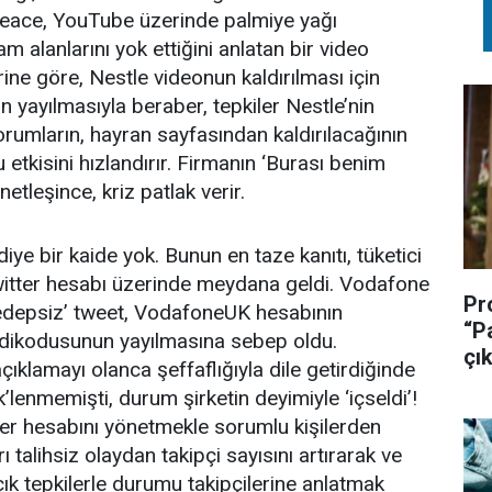
eace, YouTube üzerinde palmiye yağı
m alanlarını yok ettiğini anlatan bir video
rine göre, Nestle videonun kaldırılması için
yayılmasıyla beraber, tepkiler Nestle’nin
rumların, hayran sayfasından kaldırılacağının
etkisini hızlandırır. Firmanın ‘Burası benim
netleşince, kriz patlak verir.
ye bir kaide yok. Bunun en taze kanıtı, tüketici
itter hesabı üzerinde meydana geldi. Vodafone
Pr
n ‘edepsiz’ tweet, VodafoneUK hesabının
“P
dedikodusunun yayılmasına sebep oldu.
çık
klamayı olanca şeffaflığıyla dile getirdiğinde
’lenmemişti, durum şirketin deyimiyle ‘içseldi’!
r hesabını yönetmekle sorumlu kişilerden
 talihsiz olaydan takipçi sayısını artırarak ve
çık tepkilerle durumu takipçilerine anlatmak