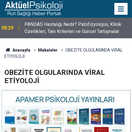
10 Mayıs Psikologlar Günü Nasıl Ortaya Çıktı? 10
10:30
Mayıs Tarihinin Hikayesi
Anasayfa
Makaleler
OBEZİTE OLGULARINDA VİRAL
ETİYOLOJİ
OBEZİTE OLGULARINDA VİRAL
ETİYOLOJİ