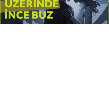
Yayınlanma:
14 Temmuz 2026 Salı 10:16
Borderline kişilik örüntüsünün gölgesinde yaşanan
yoğun bir aşkı anlatan bu terapötik öykü; terk
edilme korkusunu, duygusal gelgitleri, tükenmişliği
ve sınır koymanın iyileştirici gücünü Petersburg’un
karanlık atmosferinde işler.