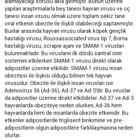
alamayacağı sorusu akla gelmiştir. Bunun üzerine
yapılan araştırmalarla beş tanesi hayvan virusu ve üç
tanesi insan virusu olmak üzere toplam sekiz tane
viral etkenin obezite ile ilişkili olabileceği saptanmıştır.
Bunlar arasında hayvan virusu olarak köpek gençlik
hastalığı virusu, Roussassociated virus tip 7, Borna
hastalığı virusu, scrapie ajanı ve SMAM-1 virusları
bulunmaktadır. Bu virusların ilk dördü santral sinir
sistemini etkilerken SMAM-1 virusu direkt olarak
adipositler üzerine etkilidir. SMAM-1 virusu insan
obezitesi ile ilişkisi olduğu bilinen tek hayvan
virusudur. Obezite ile ilişkili insan virusları ise
Adenovirus 36 (Ad-36), Ad-37 ve Ad-5’dir. Bu viruslar
da adipositler üzerine direkt etkilidirler. Ad-37 ve Ad-5
hayvanlarda obeziteye neden olurken, Ad-36 hem
hayvanlarda hem de insanlarda obezite etkenidir. Bu
etkenler adipositlerde trigliserit birikimine ve pre-
adipositlerin olgun adipositlere farklılaşmasına neden
olurlar.