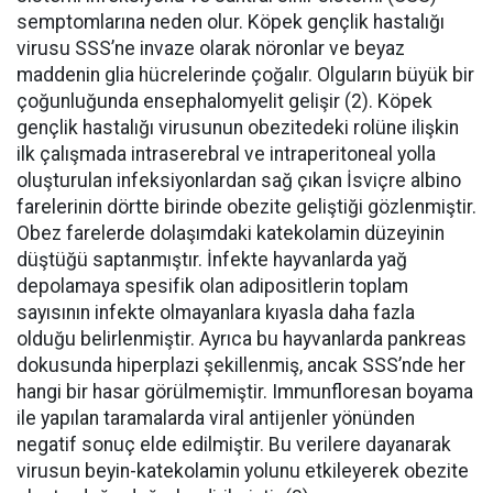
semptomlarına neden olur. Köpek gençlik hastalığı
virusu SSS’ne invaze olarak nöronlar ve beyaz
maddenin glia hücrelerinde çoğalır. Olguların büyük bir
çoğunluğunda ensephalomyelit gelişir (2). Köpek
gençlik hastalığı virusunun obezitedeki rolüne ilişkin
ilk çalışmada intraserebral ve intraperitoneal yolla
oluşturulan infeksiyonlardan sağ çıkan İsviçre albino
farelerinin dörtte birinde obezite geliştiği gözlenmiştir.
Obez farelerde dolaşımdaki katekolamin düzeyinin
düştüğü saptanmıştır. İnfekte hayvanlarda yağ
depolamaya spesifik olan adipositlerin toplam
sayısının infekte olmayanlara kıyasla daha fazla
olduğu belirlenmiştir. Ayrıca bu hayvanlarda pankreas
dokusunda hiperplazi şekillenmiş, ancak SSS’nde her
hangi bir hasar görülmemiştir. Immunfloresan boyama
ile yapılan taramalarda viral antijenler yönünden
negatif sonuç elde edilmiştir. Bu verilere dayanarak
virusun beyin-katekolamin yolunu etkileyerek obezite