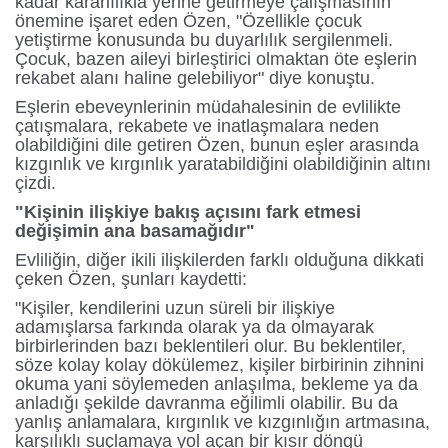
kadar kararlılıkla yerine getirmeye çalışmasının
önemine işaret eden Özen, "Özellikle çocuk
yetiştirme konusunda bu duyarlılık sergilenmeli.
Çocuk, bazen aileyi birleştirici olmaktan öte eşlerin
rekabet alanı haline gelebiliyor" diye konuştu.
Eşlerin ebeveynlerinin müdahalesinin de evlilikte
çatışmalara, rekabete ve inatlaşmalara neden
olabildiğini dile getiren Özen, bunun eşler arasında
kızgınlık ve kırgınlık yaratabildiğini olabildiğinin altını
çizdi.
"Kişinin ilişkiye bakış açısını fark etmesi
değişimin ana basamağıdır"
Evliliğin, diğer ikili ilişkilerden farklı olduğuna dikkati
çeken Özen, şunları kaydetti:
"Kişiler, kendilerini uzun süreli bir ilişkiye
adamışlarsa farkında olarak ya da olmayarak
birbirlerinden bazı beklentileri olur. Bu beklentiler,
söze kolay kolay dökülemez, kişiler birbirinin zihnini
okuma yani söylemeden anlaşılma, bekleme ya da
anladığı şekilde davranma eğilimli olabilir. Bu da
yanlış anlamalara, kırgınlık ve kızgınlığın artmasına,
karşılıklı suçlamaya yol açan bir kısır döngü