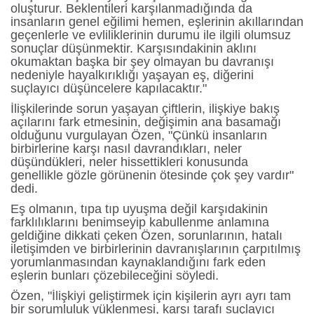
oluşturur. Beklentileri karşılanmadığında da
insanların genel eğilimi hemen, eşlerinin akıllarından
geçenlerle ve evliliklerinin durumu ile ilgili olumsuz
sonuçlar düşünmektir. Karşısındakinin aklını
okumaktan başka bir şey olmayan bu davranışı
nedeniyle hayalkırıklığı yaşayan eş, diğerini
suçlayıcı düşüncelere kapılacaktır."
İlişkilerinde sorun yaşayan çiftlerin, ilişkiye bakış
açılarını fark etmesinin, değişimin ana basamağı
olduğunu vurgulayan Özen, "Çünkü insanların
birbirlerine karşı nasıl davrandıkları, neler
düşündükleri, neler hissettikleri konusunda
genellikle gözle görünenin ötesinde çok şey vardır"
dedi.
Eş olmanın, tıpa tıp uyuşma değil karşıdakinin
farklılıklarını benimseyip kabullenme anlamına
geldiğine dikkati çeken Özen, sorunlarının, hatalı
iletişimden ve birbirlerinin davranışlarının çarpıtılmış
yorumlanmasından kaynaklandığını fark eden
eşlerin bunları çözebileceğini söyledi.
Özen, "İlişkiyi geliştirmek için kişilerin ayrı ayrı tam
bir sorumluluk yüklenmesi, karşı tarafı suçlayıcı