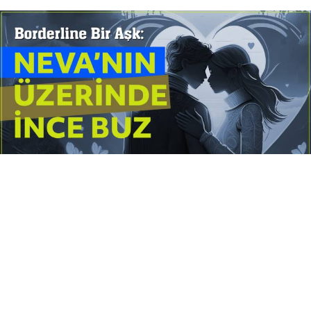
Yayınlanma:
14 Temmuz 2026 Salı 10:16
Borderline kişilik örüntüsünün gölgesinde yaşanan
yoğun bir aşkı anlatan bu terapötik öykü; terk
edilme korkusunu, duygusal gelgitleri, tükenmişliği
ve sınır koymanın iyileştirici gücünü Petersburg’un