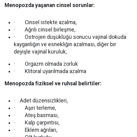
Menopozda yaşanan cinsel sorunlar:
· Cinsel istekte azalma,
· Ağrılı cinsel birleşme,
· Östrojen düşüklüğü sonucu vajinal dokuda
kayganlığın ve esnekliğin azalması, diğer bir
deyişle vajinal kuruluk,
· Orgazm olmada zorluk
· Klitoral uyarılmada azalma
Menopozda fiziksel ve ruhsal belirtiler:
· Adet düzensizlikleri,
· Aşırı terleme,
· Ateş basması,
· Kalp çarpıntısı,
· Eklem ağrıları,