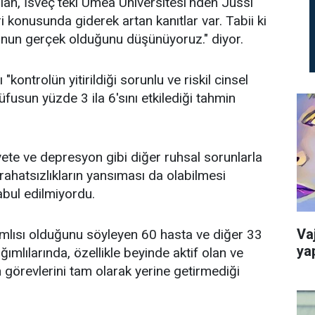
an, İsveç'teki Umea Üniversitesi'nden Jussi
i konusunda giderek artan kanıtlar var. Tabii ki
bunun gerçek olduğunu düşünüyoruz." diyor.
kontrolün yitirildiği sorunlu ve riskil cinsel
üfusun yüzde 3 ila 6'sını etkilediği tahmin
iyete ve depresyon gibi diğer ruhsal sorunlarla
 rahatsızlıkların yansıması da olabilmesi
abul edilmiyordu.
Va
mlısı olduğunu söyleyen 60 hasta ve diğer 33
ya
ımlılarında, özellikle beyinde aktif olan ve
n görevlerini tam olarak yerine getirmediği