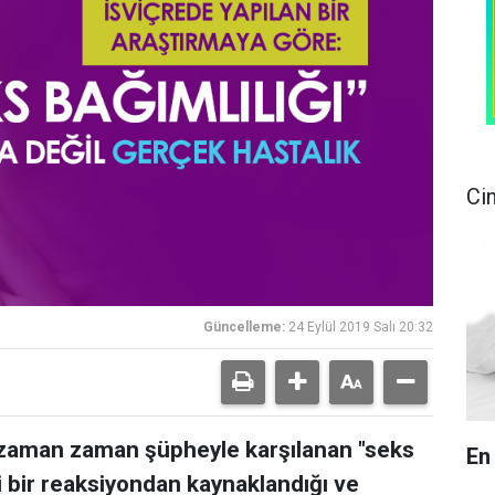
Ci
Güncelleme:
24 Eylül 2019 Salı 20:32
, zaman zaman şüpheyle karşılanan "seks
En
ki bir reaksiyondan kaynaklandığı ve