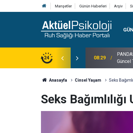
Manşetler
Günün Haberleri
Arşiv
S
GÜ
lojisi, Klinik Özellikleri, Tanı Kriterleri ve
24
10:30
10 Mayı
Anasayfa
Cinsel Yaşam
Seks Bağımlı
Seks Bağımlılığı