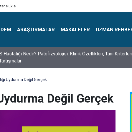
itene Ekle
NDEM
ARAŞTIRMALAR
MAKALELER
UZMAN REHBE
s Psikologlar Günü Nasıl Ortaya Çıktı? 10 Mayıs Tarihinin Hikaye
lığı Uydurma Değil Gerçek
 Uydurma Değil Gerçek