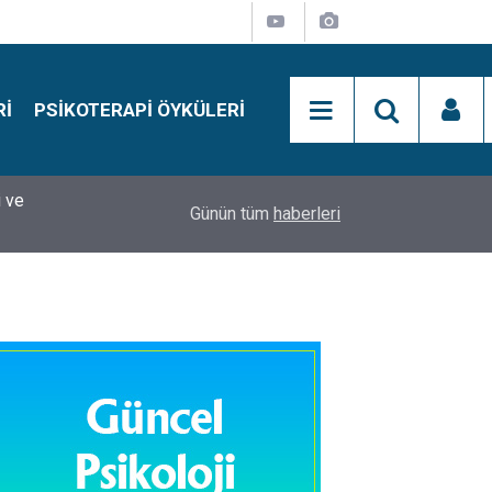
RI
PSIKOTERAPI ÖYKÜLERI
si
15:01
Simon Says Dikkat Programı Nedir?
Günün tüm
haberleri