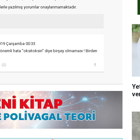
flerle yazılmış yorumlar onaylanmamaktadır.
2019 Çarşamba 00:33
n önemli hata "oksitoksin" diye birşey olmaması ! Birden
(0)
Yet
ve