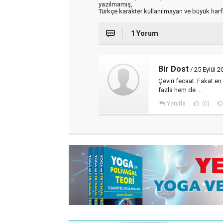
yazılmamış,
Türkçe karakter kullanılmayan ve büyük har
1 Yorum
Bir Dost
/ 25 Eylül 
Çeviri fecaat. Fakat e
fazla hem de ...
Yanıtla
(0)