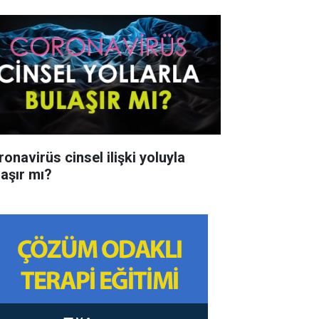
onavirüs cinsel ilişki yoluyla
laşır mı?