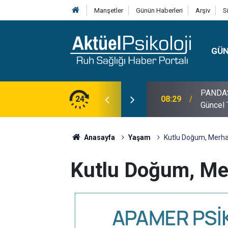
Manşetler
Günün Haberleri
Arşiv
S
GÜ
lojisi, Klinik Özellikleri, Tanı Kriterleri ve
24
10:30
10 Mayı
Anasayfa
Yaşam
Kutlu Doğum, Merham
Kutlu Doğum, Mer