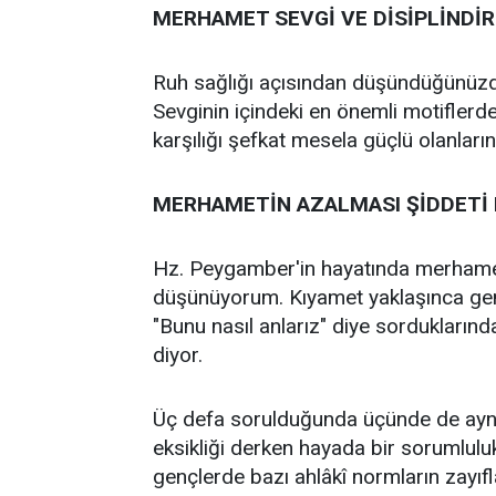
MERHAMET SEVGİ VE DİSİPLİNDİR
Ruh sağlığı açısından düşündüğünüzde p
Sevginin içindeki en önemli motiflerd
karşılığı şefkat mesela güçlü olanlar
MERHAMETİN AZALMASI ŞİDDETİ
Hz. Peygamber'in hayatında merhametle 
düşünüyorum. Kıyamet yaklaşınca genç
"Bunu nasıl anlarız" diye sorduklarınd
diyor.
Üç defa sorulduğunda üçünde de aynı
eksikliği derken hayada bir sorumluluk
gençlerde bazı ahlâkî normların zayıf