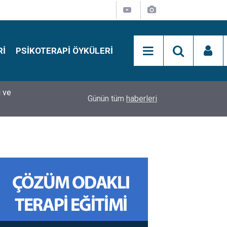
RI
PSIKOTERAPI ÖYKÜLERI
si
15:01
Simon Says Dikkat Programı Nedir?
Günün tüm
haberleri