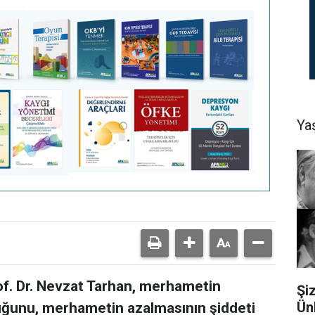
Ya
of. Dr. Nevzat Tarhan, merhametin
Şi
Ün
lduğunu, merhametin azalmasının şiddeti