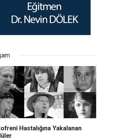
şam
zofreni Hastalığına Yakalanan
lüler