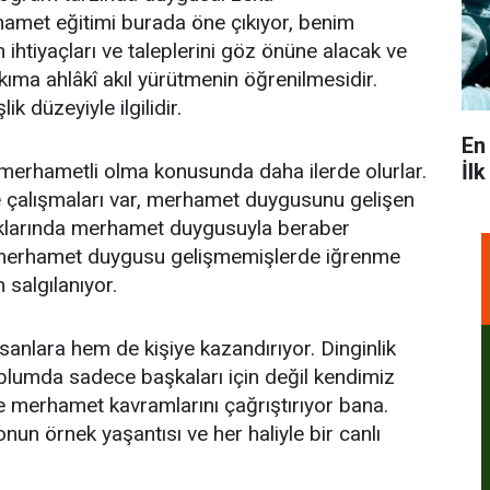
amet eğitimi burada öne çıkıyor, benim
n ihtiyaçları ve taleplerini göz önüne alacak ve
ıma ahlâkî akıl yürütmenin öğrenilmesidir.
 düzeyiyle ilgilidir.
En
İl
r merhametli olma konusunda daha ilerde olurlar.
me çalışmaları var, merhamet duygusunu gelişen
ştıklarında merhamet duygusuyla beraber
 merhamet duygusu gelişmemişlerde iğrenme
salgılanıyor.
nlara hem de kişiye kazandırıyor. Dinginlik
toplumda sadece başkaları için değil kendimiz
e merhamet kavramlarını çağrıştırıyor bana.
nun örnek yaşantısı ve her haliyle bir canlı