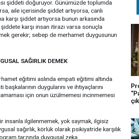
ması şiddeti doğuruyor. Günümüzde toplumda
a, aile içerisinde şiddet artıyorsa, canlı
na karşı şiddet artıyorsa bunun arkasında
şiddete karşı insan itirazı varsa sonuçla
tmek gerekir; sebep de merhamet duygusunun
GUSAL SAĞIRLIK DEMEK
hamet eğitimi aslında empati eğitimi altında
Pr
ti başkalarının duygularını ve ihtiyaçlarını
“P
uğramaması için onun üzülmemesi incinmemesi
çık
r insanla ilgilenmemek, yok saymak, ilgisiz
al sağırlık, körlük olarak psikiyatride karşılık
 program tarzında duygusal zeka