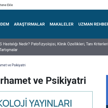
itene Ekle
NDEM
ARAŞTIRMALAR
MAKALELER
UZMAN REHBE
s Psikologlar Günü Nasıl Ortaya Çıktı? 10 Mayıs Tarihinin Hikaye
et ve Psikiyatri
hamet ve Psikiyatri