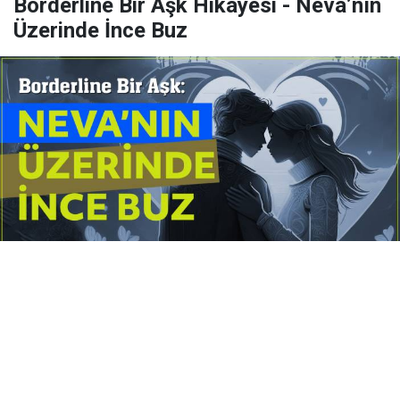
Borderline Bir Aşk Hikâyesi - Neva’nın
Üzerinde İnce Buz
Yayınlanma:
14 Temmuz 2026 Salı 10:16
Borderline kişilik örüntüsünün gölgesinde yaşanan
yoğun bir aşkı anlatan bu terapötik öykü; terk