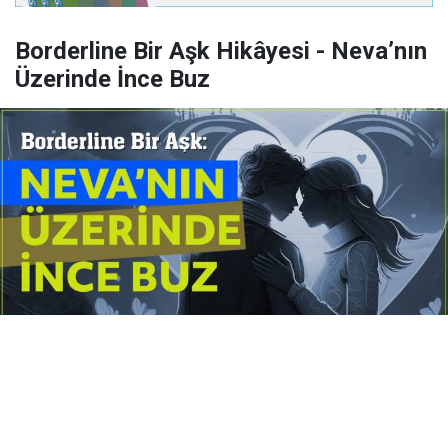
Borderline Bir Aşk Hikâyesi - Neva’nın
Üzerinde İnce Buz
Yayınlanma:
14 Temmuz 2026 Salı 10:16
Borderline kişilik örüntüsünün gölgesinde yaşanan