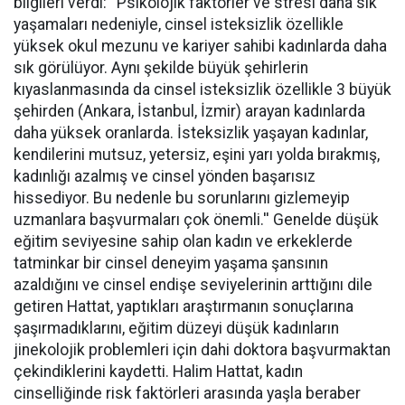
bilgileri verdi: ''Psikolojik faktörler ve stresi daha sık
yaşamaları nedeniyle, cinsel isteksizlik özellikle
yüksek okul mezunu ve kariyer sahibi kadınlarda daha
sık görülüyor. Aynı şekilde büyük şehirlerin
kıyaslanmasında da cinsel isteksizlik özellikle 3 büyük
şehirden (Ankara, İstanbul, İzmir) arayan kadınlarda
daha yüksek oranlarda. İsteksizlik yaşayan kadınlar,
kendilerini mutsuz, yetersiz, eşini yarı yolda bırakmış,
kadınlığı azalmış ve cinsel yönden başarısız
hissediyor. Bu nedenle bu sorunlarını gizlemeyip
uzmanlara başvurmaları çok önemli.'' Genelde düşük
eğitim seviyesine sahip olan kadın ve erkeklerde
tatminkar bir cinsel deneyim yaşama şansının
azaldığını ve cinsel endişe seviyelerinin arttığını dile
getiren Hattat, yaptıkları araştırmanın sonuçlarına
şaşırmadıklarını, eğitim düzeyi düşük kadınların
jinekolojik problemleri için dahi doktora başvurmaktan
çekindiklerini kaydetti. Halim Hattat, kadın
cinselliğinde risk faktörleri arasında yaşla beraber