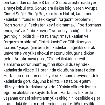
bin kadından sadece 3 bin 513'ü bu araştırmada yer
almayı kabul etti. Sonuçlara ilişkin bilgi veren Avrupa
Cinsel Sağlık Birliği Başkanı İrem Hattat, katılımcı
kadınların, ''cinsel istek kaybı'', ''orgazm problemi'',
''ağrı sorunu'', ''seksten keyif alamamak'', ''performans
endişesi''ve ''lübrikasyon'' sorunu yaşadığını dile
getirdiğini bildirdi. Hattat, araştırmaya katılan ve
''orgazm problemi'', ''istek kaybı'' ve ''lübrikasyon
sorunu'' yaşadığını belirten kadınların ağırlıklı olarak
üniversite ve yüksekokul mezunu olduğuna dikkati
çekti. Araştırmaya göre, ''Cinsel ilişkiden keyif
alamama sorununun'' eğitimi ilkokul düzeyindeki
kadınlarda yüzde 31 oranında olduğuna işaret eden
Hattat, bu sorunun en az yüksek lisans seviyesindeki
kadınlarda görüldüğünü belirtti. Hattat, bu eğitim
düzeyindeki kadınların yüzde 20'sinin yüksek lisans
eğitimi aldıklarını kaydetti. İrem Hattat, evliliklerde
yaşanan cinsel sıkıntıların yüksekliğinin, özellikle eşler
arasındaki iletişim problemine işaret ettiğini, evlilik