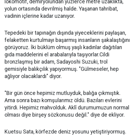
lokomotif, demiryolundan yüzlerce metre uzaklıkta,
yolun ortasında devrilmiş halde. Yaşanan tahribat,
vadinin içlerine kadar uzanıyor.
Tepedeki bir tapınağın dışında yiyeceklerini paylaşan,
felaketten kurtulmayı başarmış insanların şakalaştığını
görüyoruz. İki büklüm olmuş yaşlı kadınlar dağıtılan
gıda maddelerini el arabalarıyla taşıyorlar.Cildi
bronzlaşmış bir adam, Sadayoshi Suzuki, trol
gemisiyle balıkçılık yapıyormuş. "Gülmeseler, hep
ağlıyor olacaklardı" diyor.
"Bir gün önce hepimiz mutluyduk, balığa çıkmıştık.
Ama sonra bazı komşularımız öldü. Bazıları evlerini
yitirdi. Hepimiz mahvolduk. Aklî durumumuzun normal
olması diye birşey sözkonusu değil." diye de ekliyor.
Kuetsu Sata, körfezde deniz yosunu yetiştiriyormuş.