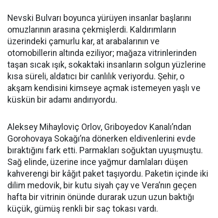
Nevski Bulvarı boyunca yürüyen insanlar başlarını
omuzlarının arasına çekmişlerdi. Kaldırımların
üzerindeki çamurlu kar, at arabalarının ve
otomobillerin altında eziliyor; mağaza vitrinlerinden
taşan sıcak ışık, sokaktaki insanların solgun yüzlerine
kısa süreli, aldatıcı bir canlılık veriyordu. Şehir, o
akşam kendisini kimseye açmak istemeyen yaşlı ve
küskün bir adamı andırıyordu.
Aleksey Mihayloviç Orlov, Griboyedov Kanalı’ndan
Gorohovaya Sokağı’na dönerken eldivenlerini evde
bıraktığını fark etti. Parmakları soğuktan uyuşmuştu.
Sağ elinde, üzerine ince yağmur damlaları düşen
kahverengi bir kâğıt paket taşıyordu. Paketin içinde iki
dilim medovik, bir kutu siyah çay ve Vera’nın geçen
hafta bir vitrinin önünde durarak uzun uzun baktığı
küçük, gümüş renkli bir saç tokası vardı.