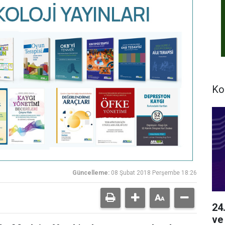
Ko
Güncelleme:
08 Şubat 2018 Perşembe 18:26
24
ve