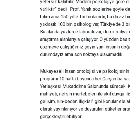
yetersiz kalabilir. Modern psikolojiye göre 
varlıktır” dedi. Prof. Yanık sözlerine şöyle de
bilim ama 150 yıllık bir birikimdir, bu da az 
yaklaşık 100 bin psikolog var, Türkiye’de 3 bi
Bu alanda yüzlerce laboratuvar, dergi, milyar 
araştırma alanlarıyla çalışıyor. O yüzden basi
çözmeye çalıştığımız şeyin yani insanın doğ
durumdayız ama son noktaya ulaşamadık.
Mukayeseli insan ontolojisi ve psikolojisini
programı 10 hafta boyunca her Çarşamba saat
Yerleşkesi Mukaddime Salonunda sürecek. Ka
mahiyeti, nefsin mertebeleri ile akıl duygu iliş
gelişim, ruh-beden ilişkisi” gibi konular ele a
olarak yayınlanıyor ve duyurulan etiketler ara
gerçekleştirilebiliyor.