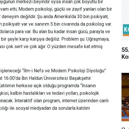
duygunun merkezi beyindir oysa insan çok boyutlu bir
vam etti; Modern psikoloji, güçlü ve zayıf yanları olan bir
bir deneyim değildir. Şu anda Amerika’da 30 bin psikiyatr,
n psikiyatr var ve sanırım 5 bin civarında da psikolog var.
dolarca para var. Bu alan bu kadar insan gücü, parayla ve
t bir şeyle karşı karşıya değiliz. Problem şu: Uğraşmaya,
ası çok sert ve çok ağır. O yüzden mesafe kat etmiş
55
Ko
n işleneceği “İlm-i Nefs ve Modern Psikoloji Diyoloğu”
 16.00’da İbn Haldun Üniversitesi Başakşehir
tılımın herkese açık olduğu programda “İnsanın
kisi, kalbin hastalıkları ve tedavi yolları, psikolojik
lınacak.
İnteraktif olan program, internet üzerinden canlı
cılığı ile sosyal medyadan da sorularla katılım