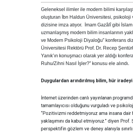
Geleneksel ilimler ile modern bilimi karşılaş
oluşturan İbn Haldun Üniversitesi, psikoloji
dizisine imza atıyor. İmam Gazâlî gibi İslam 
uzmanlaşmış modern bilim insanlarının yakla
ve Modern Psikoloji Diyaloğu” konferans di
Üniversitesi Rektörü Prof. Dr. Recep Şentü
Yanık’ın konuşmacı olarak yer aldığı konfer
Ruhu/Zihni Nasıl İşler?” konusu ele alındı.
Duygulardan arındırılmış bilim, hür iradeyi
İnternet üzerinden canlı yayınlanan programda, 
tamamlayıcısı olduğunu vurguladı ve psikolojin
“Pozitivizmi reddetmiyoruz ama insana dair 
yaklaşımını da kabul etmiyoruz.” diyen Prof. 
perspektifin gözlem ve deney alanıyla sınırlı