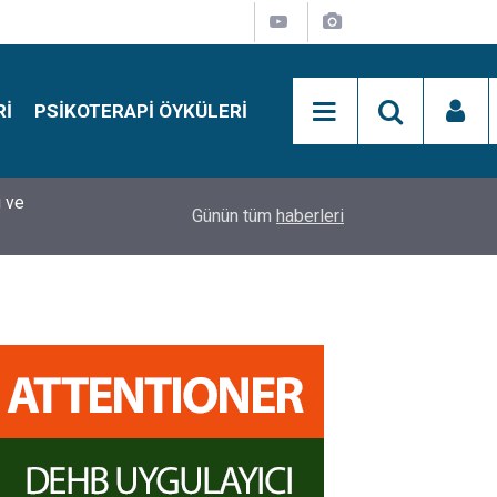
RI
PSIKOTERAPI ÖYKÜLERI
si
15:01
Simon Says Dikkat Programı Nedir?
Günün tüm
haberleri