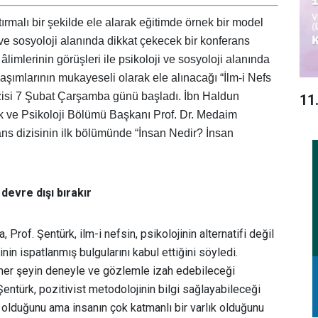
tırmalı bir şekilde ele alarak eğitimde örnek bir model
 ve sosyoloji alanında dikkat çekecek bir konferans
âlimlerinin görüşleri ile psikoloji ve sosyoloji alanında
şımlarının mukayeseli olarak ele alınacağı “İlm-i Nefs
zisi 7 Şubat Çarşamba günü başladı. İbn Haldun
11
rk ve Psikoloji Bölümü Başkanı Prof. Dr. Medaim
ans dizisinin ilk bölümünde “İnsan Nedir? İnsan
 devre dışı bırakır
Prof. Şentürk, ilm-i nefsin, psikolojinin alternatifi değil
in ispatlanmış bulgularını kabul ettiğini söyledi.
her şeyin deneyle ve gözlemle izah edebileceği
Şentürk, pozitivist metodolojinin bilgi sağlayabileceği
 olduğunu ama insanın çok katmanlı bir varlık olduğunu