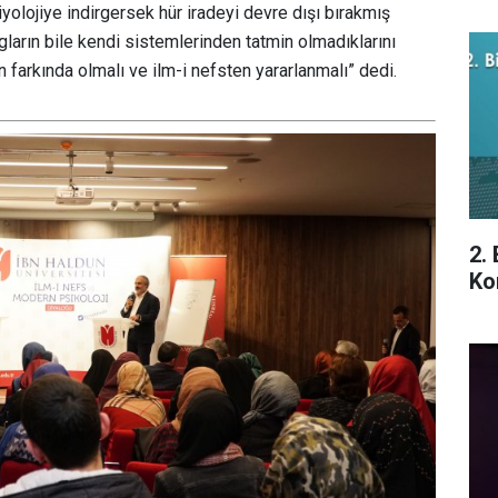
biyolojiye indirgersek hür iradeyi devre dışı bırakmış
gların bile kendi sistemlerinden tatmin olmadıklarını
ın farkında olmalı ve ilm-i nefsten yararlanmalı” dedi.
2.
Ko