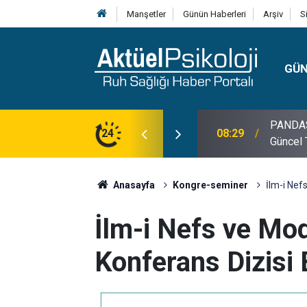
Manşetler
Günün Haberleri
Arşiv
S
GÜ
lojisi, Klinik Özellikleri, Tanı Kriterleri ve
24
10:30
10 Mayı
Anasayfa
Kongre-seminer
İlm-i Nef
İlm-i Nefs ve Mod
Konferans Dizisi 