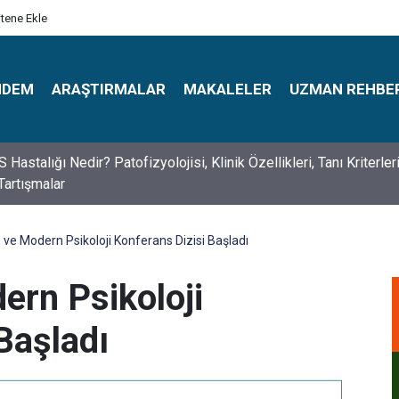
itene Ekle
NDEM
ARAŞTIRMALAR
MAKALELER
UZMAN REHBE
s Psikologlar Günü Nasıl Ortaya Çıktı? 10 Mayıs Tarihinin Hikaye
s ve Modern Psikoloji Konferans Dizisi Başladı
ern Psikoloji
Başladı