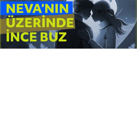
Yayınlanma:
14 Temmuz 2026 Salı 10:16
Borderline kişilik örüntüsünün gölgesinde yaşanan
yoğun bir aşkı anlatan bu terapötik öykü; terk
edilme korkusunu, duygusal gelgitleri, tükenmişliği
ve sınır koymanın iyileştirici gücünü Petersburg’un
karanlık atmosferinde işler.