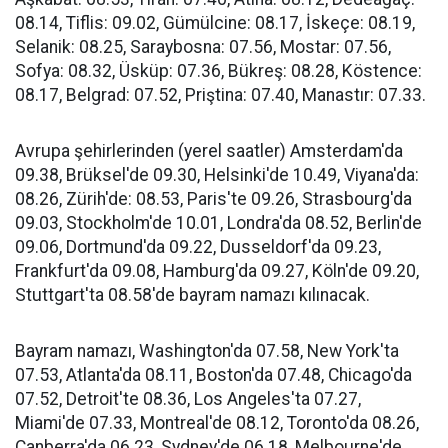
08.14, Tiflis: 09.02, Gümülcine: 08.17, İskeçe: 08.19,
Selanik: 08.25, Saraybosna: 07.56, Mostar: 07.56,
Sofya: 08.32, Üsküp: 07.36, Bükreş: 08.28, Köstence:
08.17, Belgrad: 07.52, Priştina: 07.40, Manastır: 07.33.
Avrupa şehirlerinden (yerel saatler) Amsterdam'da
09.38, Brüksel'de 09.30, Helsinki'de 10.49, Viyana'da:
08.26, Zürih'de: 08.53, Paris'te 09.26, Strasbourg'da
09.03, Stockholm'de 10.01, Londra'da 08.52, Berlin'de
09.06, Dortmund'da 09.22, Dusseldorf'da 09.23,
Frankfurt'da 09.08, Hamburg'da 09.27, Köln'de 09.20,
Stuttgart'ta 08.58'de bayram namazı kılınacak.
Bayram namazı, Washington'da 07.58, New York'ta
07.53, Atlanta'da 08.11, Boston'da 07.48, Chicago'da
07.52, Detroit'te 08.36, Los Angeles'ta 07.27,
Miami'de 07.33, Montreal'de 08.12, Toronto'da 08.26,
Canberra'da 06.23, Sydney'de 06.18, Melbourne'de