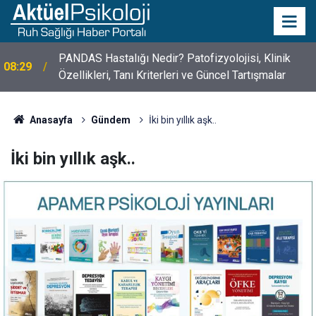
PANDAS Hastalığı Nedir? Patofizyolojisi, Klinik
08:29
Özellikleri, Tanı Kriterleri ve Güncel Tartışmalar
10 Mayıs Psikologlar Günü Nasıl Ortaya Çıktı? 10
10:30
Mayıs Tarihinin Hikayesi
Anasayfa
Gündem
İki bin yıllık aşk..
İki bin yıllık aşk..