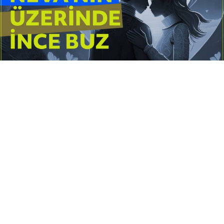
Yayınlanma:
14 Temmuz 2026 Salı 10:16
Borderline kişilik örüntüsünün gölgesinde yaşanan
yoğun bir aşkı anlatan bu terapötik öykü; terk
edilme korkusunu, duygusal gelgitleri, tükenmişliği
ve sınır koymanın iyileştirici gücünü Petersburg’un
karanlık atmosferinde işler.