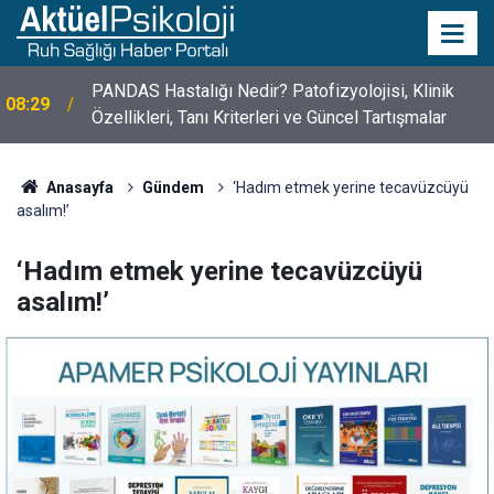
10 Mayıs Psikologlar Günü Nasıl Ortaya Çıktı? 10
10:30
Mayıs Tarihinin Hikayesi
Anasayfa
Gündem
‘Hadım etmek yerine tecavüzcüyü
asalım!’
‘Hadım etmek yerine tecavüzcüyü
asalım!’