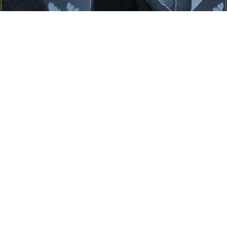
Yayınlanma:
14 Temmuz 2026 Salı 10:16
Borderline kişilik örüntüsünün gölgesinde yaşanan
yoğun bir aşkı anlatan bu terapötik öykü; terk
edilme korkusunu, duygusal gelgitleri, tükenmişliği
ve sınır koymanın iyileştirici gücünü Petersburg’un
karanlık atmosferinde işler.