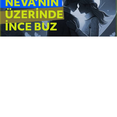
Yayınlanma:
14 Temmuz 2026 Salı 10:16
Borderline kişilik örüntüsünün gölgesinde yaşanan
yoğun bir aşkı anlatan bu terapötik öykü; terk
edilme korkusunu, duygusal gelgitleri, tükenmişliği
ve sınır koymanın iyileştirici gücünü Petersburg’un
karanlık atmosferinde işler.