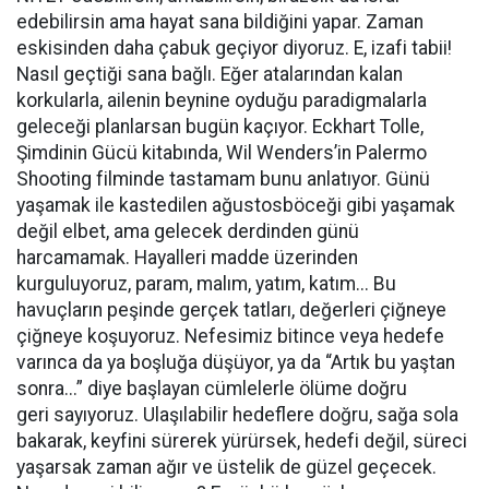
edebilirsin ama hayat sana bildiğini yapar. Zaman
eskisinden daha çabuk geçiyor diyoruz. E, izafi tabii!
Nasıl geçtiği sana bağlı. Eğer atalarından kalan
korkularla, ailenin beynine oyduğu paradigmalarla
geleceği planlarsan bugün kaçıyor. Eckhart Tolle,
Şimdinin Gücü kitabında, Wil Wenders’in Palermo
Shooting filminde tastamam bunu anlatıyor. Günü
yaşamak ile kastedilen ağustosböceği gibi yaşamak
değil elbet, ama gelecek derdinden günü
harcamamak. Hayalleri madde üzerinden
kurguluyoruz, param, malım, yatım, katım... Bu
havuçların peşinde gerçek tatları, değerleri çiğneye
çiğneye koşuyoruz. Nefesimiz bitince veya hedefe
varınca da ya boşluğa düşüyor, ya da “Artık bu yaştan
sonra...” diye başlayan cümlelerle ölüme doğru
geri sayıyoruz. Ulaşılabilir hedeflere doğru, sağa sola
bakarak, keyfini sürerek yürürsek, hedefi değil, süreci
yaşarsak zaman ağır ve üstelik de güzel geçecek.