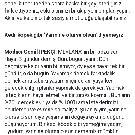
senelik tecrübeden sonra başka bir şey istediğinizi
fark ettiyseniz, eski planınızı bırakıp yeni bir plan yapın.
Aklın ve kalbin ortak sesiyle mutluluğa ulaşabilirsiniz.
Kedi-köpek gibi ‘Yarın ne olursa olsun’ diyemeyiz
Modacı Cemil İPEKÇİ:
MEVLÂNÂ’nın bir sözü var:
Hayat 3 gündür demiş. Dün, bugün, yarın. Dün
geçmişte kaldı, yarın bilinmiyor, öyleyse hayat tek bir
gündür, o da bugün. Yaşamak demek farkındalık
demek ama tabii ki yaşamın içinde anı yaşarken
gelecekle ilgili planlar yapmak da gerekiyor. Yapmak
istediklerini hayal etmeli ve bir sıraya koymalı. Bunların
%70’i gerçekleşir ya da % 100’ü ama isteklerimizi
belirlemeli ve evrene salmalıyız. Şu an iyiyim, yarın ne
olursa olsun diye yaşamanın doğaya aykırı olduğunu
düşünüyorum. Bir kedi köpek gibi yemeğimi yedim,
uyudum, yarın ne olursa olsun dememiz mümkün