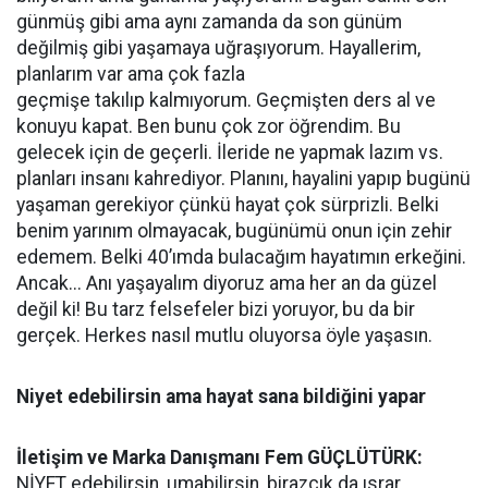
günmüş gibi ama aynı zamanda da son günüm
değilmiş gibi yaşamaya uğraşıyorum. Hayallerim,
planlarım var ama çok fazla
geçmişe takılıp kalmıyorum. Geçmişten ders al ve
konuyu kapat. Ben bunu çok zor öğrendim. Bu
gelecek için de geçerli. İleride ne yapmak lazım vs.
planları insanı kahrediyor. Planını, hayalini yapıp bugünü
yaşaman gerekiyor çünkü hayat çok sürprizli. Belki
benim yarınım olmayacak, bugünümü onun için zehir
edemem. Belki 40’ımda bulacağım hayatımın erkeğini.
Ancak... Anı yaşayalım diyoruz ama her an da güzel
değil ki! Bu tarz felsefeler bizi yoruyor, bu da bir
gerçek. Herkes nasıl mutlu oluyorsa öyle yaşasın.
Niyet edebilirsin ama hayat sana bildiğini yapar
İletişim ve Marka Danışmanı Fem GÜÇLÜTÜRK:
NİYET edebilirsin, umabilirsin, birazcık da ısrar