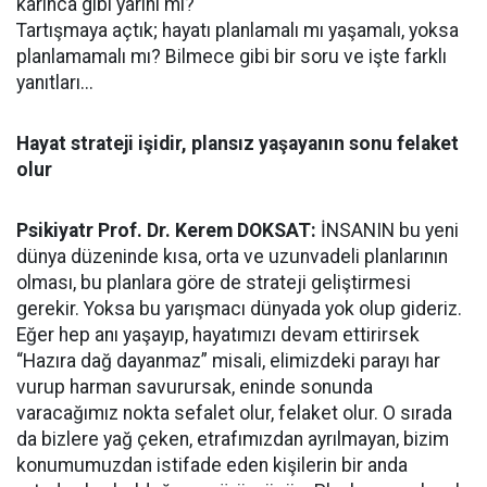
karınca gibi yarını mı?
Tartışmaya açtık; hayatı planlamalı mı yaşamalı, yoksa
planlamamalı mı? Bilmece gibi bir soru ve işte farklı
yanıtları...
Hayat strateji işidir, plansız yaşayanın sonu felaket
olur
Psikiyatr Prof. Dr. Kerem DOKSAT:
İNSANIN bu yeni
dünya düzeninde kısa, orta ve uzunvadeli planlarının
olması, bu planlara göre de strateji geliştirmesi
gerekir. Yoksa bu yarışmacı dünyada yok olup gideriz.
Eğer hep anı yaşayıp, hayatımızı devam ettirirsek
“Hazıra dağ dayanmaz” misali, elimizdeki parayı har
vurup harman savurursak, eninde sonunda
varacağımız nokta sefalet olur, felaket olur. O sırada
da bizlere yağ çeken, etrafımızdan ayrılmayan, bizim
konumumuzdan istifade eden kişilerin bir anda