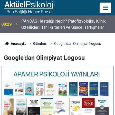
PANDAS Hastalığı Nedir? Patofizyolojisi, Klinik
08:29
Özellikleri, Tanı Kriterleri ve Güncel Tartışmalar
10 Mayıs Psikologlar Günü Nasıl Ortaya Çıktı? 10
10:30
Mayıs Tarihinin Hikayesi
Anasayfa
Gündem
Google'dan Olimpiyat Logosu
Google'dan Olimpiyat Logosu