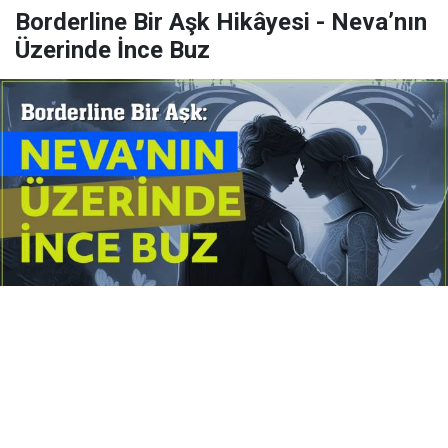
Borderline Bir Aşk Hikâyesi - Neva’nın
Üzerinde İnce Buz
Yayınlanma:
14 Temmuz 2026 Salı 10:16
Borderline kişilik örüntüsünün gölgesinde yaşanan
yoğun bir aşkı anlatan bu terapötik öykü; terk