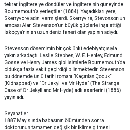
tekrar İngiltere'ye döndüler ve İngiltere'nin güneyinde
Bournemouth'a yerleştiler (1884). Yaşadıkları yere,
Skerryvore adını vermişlerdi. Skerryvıre, Stevonson'un
amcası Alan Stevenson'un büyük güçlerle inşa ettiği
İskoçya'nın en uzun deniz feneri olan yapının adıydı.
Stevenson dönemimin bir çok ünlü edebiyatçısıyla
yakın arkadaştı. Leslie Stephen, W. E. Henley, Edmund
Gosse ve Henry James gibi isimlerle Bournemouth'da
oldukça fazla vakit geçirdiği bilinmektedir. Stevenson
bu dönemde ünlü tarihi romanı "Kaçırılan Çocuk"
(Kidnapped) ve "Dr Jekyll ve Mr Hyde" (The Strange
Case of Dr Jekyll and Mr Hyde) adlı eserlerini (1886)
yayınladı.
Seyahatler
1887 Mayıs'ında babasının ölümünden sonra
doktorunun tamamen değişik bir iklime gitmesi