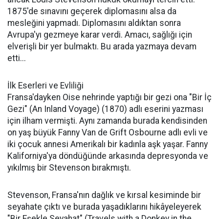
1875'de sınavını geçerek diplomasını alsa da
mesleğini yapmadı. Diplomasını aldıktan sonra
Avrupa'yı gezmeye karar verdi. Amacı, sağlığı için
elverişli bir yer bulmaktı. Bu arada yazmaya devam
etti...
İlk Eserleri ve Evliliği
Fransa'dayken Oise nehrinde yaptığı bir gezi ona "Bir İç
Gezi" (An Inland Voyage) (1870) adlı eserini yazması
için ilham vermişti. Aynı zamanda burada kendisinden
on yaş büyük Fanny Van de Grift Osbourne adlı evli ve
iki çocuk annesi Amerikalı bir kadınla aşk yaşar. Fanny
Kaliforniya'ya döndüğünde arkasında depresyonda ve
yıkılmış bir Stevenson bırakmıştı.
Stevenson, Fransa'nın dağlık ve kırsal kesiminde bir
seyahate çıktı ve burada yaşadıklarını hikâyeleyerek
"Bir Eşekle Seyahat" (Travels with a Donkey in the