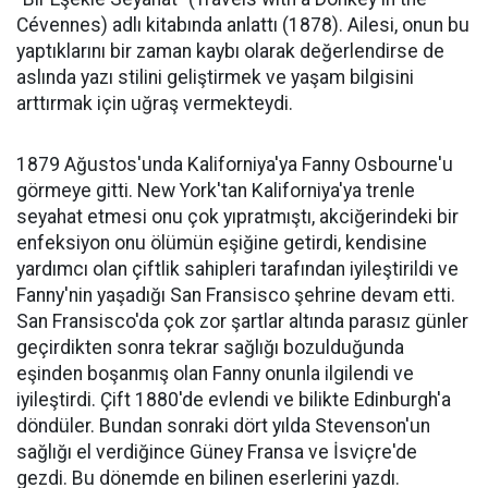
Cévennes) adlı kitabında anlattı (1878). Ailesi, onun bu
yaptıklarını bir zaman kaybı olarak değerlendirse de
aslında yazı stilini geliştirmek ve yaşam bilgisini
arttırmak için uğraş vermekteydi.
1879 Ağustos'unda Kaliforniya'ya Fanny Osbourne'u
görmeye gitti. New York'tan Kaliforniya'ya trenle
seyahat etmesi onu çok yıpratmıştı, akciğerindeki bir
enfeksiyon onu ölümün eşiğine getirdi, kendisine
yardımcı olan çiftlik sahipleri tarafından iyileştirildi ve
Fanny'nin yaşadığı San Fransisco şehrine devam etti.
San Fransisco'da çok zor şartlar altında parasız günler
geçirdikten sonra tekrar sağlığı bozulduğunda
eşinden boşanmış olan Fanny onunla ilgilendi ve
iyileştirdi. Çift 1880'de evlendi ve bilikte Edinburgh'a
döndüler. Bundan sonraki dört yılda Stevenson'un
sağlığı el verdiğince Güney Fransa ve İsviçre'de
gezdi. Bu dönemde en bilinen eserlerini yazdı.