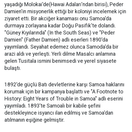
yaşadığı Molokai'de(Hawai Adaları'ndan birisi), Peder
Damien'in misyonerlik ettiği bir koloniyi incelemek için
ziyaret etti. Bir akciğer kanaması onu Samoa'da
durmaya zorlayana kadar Doğu Pasifik'te dolandı.
"Güney Kıyılarında" (In the South Seas) ve "Peder
Damien" (Father Damien) adlı eserleri 1890'da
yayımlandı. Seyahat edemez olunca Samoda'da bir
arazi aldı ve yerleşti. Yerli dilme Masalcı anlamına
gelen Tusitala ismini benimsedi ve yerel siyasete
bulaştı.
1892'de güçlü Batı devletlerine karşı Samoa haklarını
korumak için bir kampanya başlattı ve "A Footnote to
History: Eight Years of Trouble in Samoa" adlı eserini
yayımladı. 1893'te Samoalı bir kabile şefini
destekleyince isyancı ilan edilmiş ve Samoa'dan
atılmanın eşiğine gelmiştir.