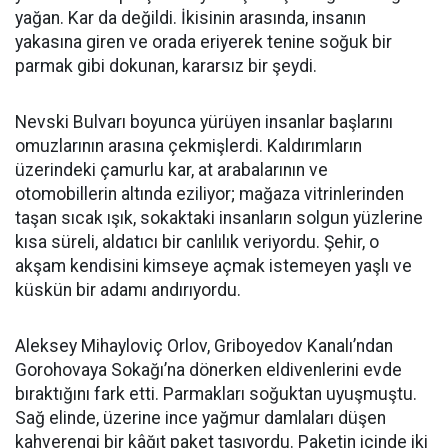
yağan. Kar da değildi. İkisinin arasında, insanın
yakasına giren ve orada eriyerek tenine soğuk bir
parmak gibi dokunan, kararsız bir şeydi.
Nevski Bulvarı boyunca yürüyen insanlar başlarını
omuzlarının arasına çekmişlerdi. Kaldırımların
üzerindeki çamurlu kar, at arabalarının ve
otomobillerin altında eziliyor; mağaza vitrinlerinden
taşan sıcak ışık, sokaktaki insanların solgun yüzlerine
kısa süreli, aldatıcı bir canlılık veriyordu. Şehir, o
akşam kendisini kimseye açmak istemeyen yaşlı ve
küskün bir adamı andırıyordu.
Aleksey Mihayloviç Orlov, Griboyedov Kanalı’ndan
Gorohovaya Sokağı’na dönerken eldivenlerini evde
bıraktığını fark etti. Parmakları soğuktan uyuşmuştu.
Sağ elinde, üzerine ince yağmur damlaları düşen
kahverengi bir kâğıt paket taşıyordu. Paketin içinde iki