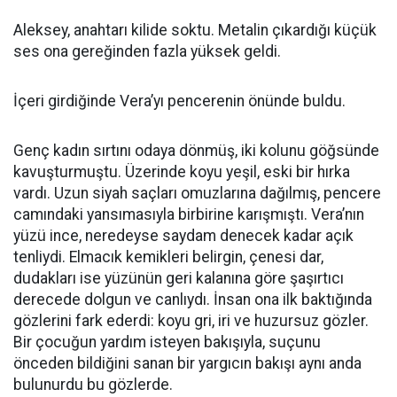
Aleksey, anahtarı kilide soktu. Metalin çıkardığı küçük
ses ona gereğinden fazla yüksek geldi.
İçeri girdiğinde Vera’yı pencerenin önünde buldu.
Genç kadın sırtını odaya dönmüş, iki kolunu göğsünde
kavuşturmuştu. Üzerinde koyu yeşil, eski bir hırka
vardı. Uzun siyah saçları omuzlarına dağılmış, pencere
camındaki yansımasıyla birbirine karışmıştı. Vera’nın
yüzü ince, neredeyse saydam denecek kadar açık
tenliydi. Elmacık kemikleri belirgin, çenesi dar,
dudakları ise yüzünün geri kalanına göre şaşırtıcı
derecede dolgun ve canlıydı. İnsan ona ilk baktığında
gözlerini fark ederdi: koyu gri, iri ve huzursuz gözler.
Bir çocuğun yardım isteyen bakışıyla, suçunu
önceden bildiğini sanan bir yargıcın bakışı aynı anda
bulunurdu bu gözlerde.