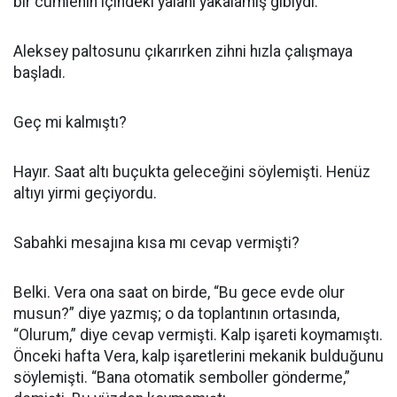
bir cümlenin içindeki yalanı yakalamış gibiydi.
Aleksey paltosunu çıkarırken zihni hızla çalışmaya
başladı.
Geç mi kalmıştı?
Hayır. Saat altı buçukta geleceğini söylemişti. Henüz
altıyı yirmi geçiyordu.
Sabahki mesajına kısa mı cevap vermişti?
Belki. Vera ona saat on birde, “Bu gece evde olur
musun?” diye yazmış; o da toplantının ortasında,
“Olurum,” diye cevap vermişti. Kalp işareti koymamıştı.
Önceki hafta Vera, kalp işaretlerini mekanik bulduğunu
söylemişti. “Bana otomatik semboller gönderme,”