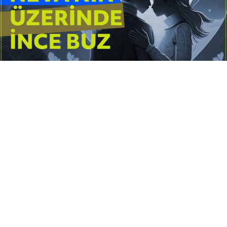
Yayınlanma:
14 Temmuz 2026 Salı 10:16
Borderline kişilik örüntüsünün gölgesinde yaşanan
yoğun bir aşkı anlatan bu terapötik öykü; terk
edilme korkusunu, duygusal gelgitleri, tükenmişliği
ve sınır koymanın iyileştirici gücünü Petersburg’un
karanlık atmosferinde işler.