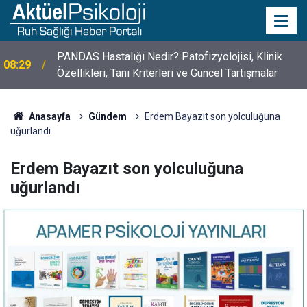
PANDAS Hastalığı Nedir? Patofizyolojisi, Klinik
08:29
Özellikleri, Tanı Kriterleri ve Güncel Tartışmalar
10 Mayıs Psikologlar Günü Nasıl Ortaya Çıktı? 10
10:30
Mayıs Tarihinin Hikayesi
Anasayfa
Gündem
Erdem Bayazıt son yolculuğuna
uğurlandı
Erdem Bayazıt son yolculuğuna
uğurlandı