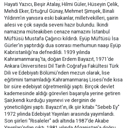
Hayati Yazıcı, Beşir Atalay, Hilmi Güler, Hüseyin Çelik,
Mehdi Eker, Ertuğrul Günay, Mehmet Şimşek, Binali
Yıldırım'ın yanısıra eski bakanlar, milletvekilleri, şairin
ailesi ve çok sayıda seveni hazır bulundu. İkindi
namazına müteakiben cenaze namazını İstanbul
Müftüsü Mustafa Çağırıcı kıldırdı. Eyüp Müftüsü İsa
Gürler'in yaptırdığı dua sonrası merhumun naaşı Eyüp
Kabristanlığı'na defnedildi. 1939 yılında
Kahramanmaraş'ta, doğan Erdem Bayazıt, 1971'de
Ankara Üniversitesi Dil Tarih Coğrafya Fakültesi Türk
Dili ve Edebiyatı Bölümü'nden mezun olarak, lise
eğitimini tamamladığı Kahramanmaraş Lisesi'nde kısa
bir süre edebiyat öğretmenliği yaptı. Birçok devlet
kademesinde aldığı görevleri başarıyla yerine getiren
Şair,kendi kurduğu yayınevi ve derginin de
yöneticiliğini yaptı. Bayazıt'ın, ilk şiir kitabı "Sebeb Ey"
1972 yılında Edebiyat Yayınları arasında yayımlandı.
Son şiirleri "Risaleler" adı altında 1987'de Akabe
Yayınları'ndan çıktı. 1981 yılında Afganistan'a doğru