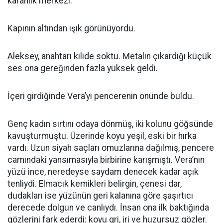
karanlık merkezi.
Kapının altından ışık görünüyordu.
Aleksey, anahtarı kilide soktu. Metalin çıkardığı küçük
ses ona gereğinden fazla yüksek geldi.
İçeri girdiğinde Vera’yı pencerenin önünde buldu.
Genç kadın sırtını odaya dönmüş, iki kolunu göğsünde
kavuşturmuştu. Üzerinde koyu yeşil, eski bir hırka
vardı. Uzun siyah saçları omuzlarına dağılmış, pencere
camındaki yansımasıyla birbirine karışmıştı. Vera’nın
yüzü ince, neredeyse saydam denecek kadar açık
tenliydi. Elmacık kemikleri belirgin, çenesi dar,
dudakları ise yüzünün geri kalanına göre şaşırtıcı
derecede dolgun ve canlıydı. İnsan ona ilk baktığında
gözlerini fark ederdi: koyu gri, iri ve huzursuz gözler.