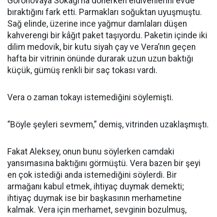
Gorohovaya Sokağı’na dönerken eldivenlerini evde
bıraktığını fark etti. Parmakları soğuktan uyuşmuştu.
Sağ elinde, üzerine ince yağmur damlaları düşen
kahverengi bir kâğıt paket taşıyordu. Paketin içinde iki
dilim medovik, bir kutu siyah çay ve Vera’nın geçen
hafta bir vitrinin önünde durarak uzun uzun baktığı
küçük, gümüş renkli bir saç tokası vardı.
Vera o zaman tokayı istemediğini söylemişti.
“Böyle şeyleri sevmem,” demiş, vitrinden uzaklaşmıştı.
Fakat Aleksey, onun bunu söylerken camdaki
yansımasına baktığını görmüştü. Vera bazen bir şeyi
en çok istediği anda istemediğini söylerdi. Bir
armağanı kabul etmek, ihtiyaç duymak demekti;
ihtiyaç duymak ise bir başkasının merhametine
kalmak. Vera için merhamet, sevginin bozulmuş,