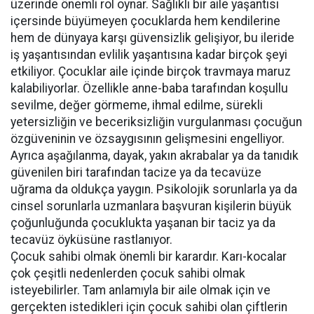
üzerinde önemli rol oynar. Sağlıklı bir aile yaşantısı
içersinde büyümeyen çocuklarda hem kendilerine
hem de dünyaya karşı güvensizlik gelişiyor, bu ileride
iş yaşantısından evlilik yaşantısına kadar birçok şeyi
etkiliyor. Çocuklar aile içinde birçok travmaya maruz
kalabiliyorlar. Özellikle anne-baba tarafından koşullu
sevilme, değer görmeme, ihmal edilme, sürekli
yetersizliğin ve beceriksizliğin vurgulanması çocuğun
özgüveninin ve özsaygısının gelişmesini engelliyor.
Ayrıca aşağılanma, dayak, yakın akrabalar ya da tanıdık
güvenilen biri tarafından tacize ya da tecavüze
uğrama da oldukça yaygın. Psikolojik sorunlarla ya da
cinsel sorunlarla uzmanlara başvuran kişilerin büyük
çoğunluğunda çocuklukta yaşanan bir taciz ya da
tecavüz öyküsüne rastlanıyor.
Çocuk sahibi olmak önemli bir karardır. Karı-kocalar
çok çeşitli nedenlerden çocuk sahibi olmak
isteyebilirler. Tam anlamıyla bir aile olmak için ve
gerçekten istedikleri için çocuk sahibi olan çiftlerin