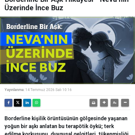
Üzerinde İnce Buz
Yayınlanma:
14 Temmuz 2026 Salı 10:16
Borderline kişilik örüntüsünün gölgesinde yaşanan
yoğun bir aşkı anlatan bu terapötik öykü; terk
edilme korkusunu, duygusal gelgitleri, tükenmişliği