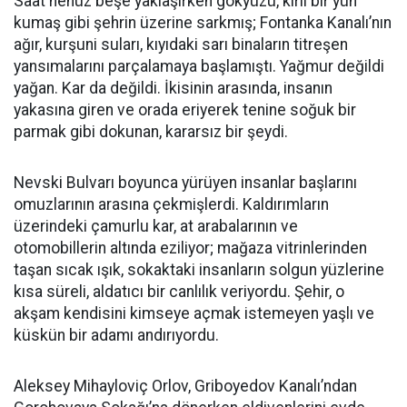
Saat henüz beşe yaklaşırken gökyüzü, kirli bir yün
kumaş gibi şehrin üzerine sarkmış; Fontanka Kanalı’nın
ağır, kurşuni suları, kıyıdaki sarı binaların titreşen
yansımalarını parçalamaya başlamıştı. Yağmur değildi
yağan. Kar da değildi. İkisinin arasında, insanın
yakasına giren ve orada eriyerek tenine soğuk bir
parmak gibi dokunan, kararsız bir şeydi.
Nevski Bulvarı boyunca yürüyen insanlar başlarını
omuzlarının arasına çekmişlerdi. Kaldırımların
üzerindeki çamurlu kar, at arabalarının ve
otomobillerin altında eziliyor; mağaza vitrinlerinden
taşan sıcak ışık, sokaktaki insanların solgun yüzlerine
kısa süreli, aldatıcı bir canlılık veriyordu. Şehir, o
akşam kendisini kimseye açmak istemeyen yaşlı ve
küskün bir adamı andırıyordu.
Aleksey Mihayloviç Orlov, Griboyedov Kanalı’ndan