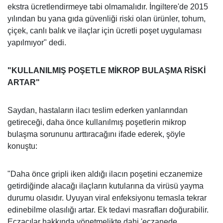
ekstra ücretlendirmeye tabi olmamalıdır. İngiltere'de 2015
yılından bu yana gıda güvenliği riski olan ürünler, tohum,
çiçek, canlı balık ve ilaçlar için ücretli poşet uygulaması
yapılmıyor" dedi.
"KULLANILMIŞ POŞETLE MİKROP BULAŞMA RİSKİ
ARTAR"
Saydan, hastaların ilacı teslim ederken yanlarından
getireceği, daha önce kullanılmış poşetlerin mikrop
bulaşma sorununu arttıracağını ifade ederek, şöyle
konuştu:
"Daha önce gripli iken aldığı ilacın poşetini eczanemize
getirdiğinde alacağı ilaçların kutularına da virüsü yayma
durumu olasıdır. Uyuyan viral enfeksiyonu temasla tekrar
edinebilme olasılığı artar. Ek tedavi masrafları doğurabilir.
Eczacılar hakkında yönetmelikte dahi 'eczanede