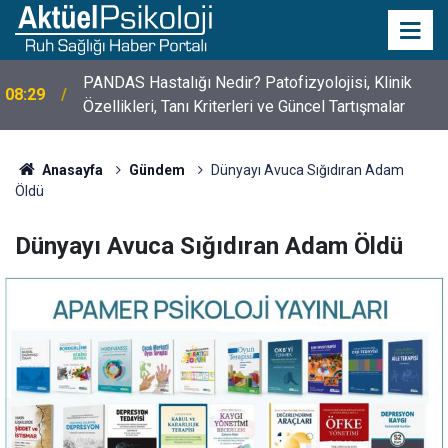
10 Mayıs Psikologlar Günü Nasıl Ortaya Çıktı? 10
10:30
Mayıs Tarihinin Hikayesi
Anasayfa
Gündem
Dünyayı Avuca Sığıdıran Adam
Öldü
Dünyayı Avuca Sığıdıran Adam Öldü