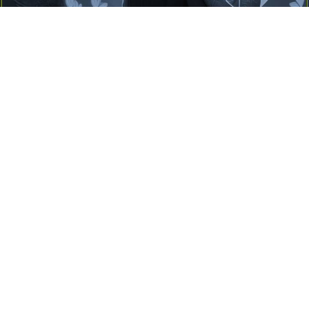
Yayınlanma:
14 Temmuz 2026 Salı 10:16
Borderline kişilik örüntüsünün gölgesinde yaşanan
yoğun bir aşkı anlatan bu terapötik öykü; terk
edilme korkusunu, duygusal gelgitleri, tükenmişliği
ve sınır koymanın iyileştirici gücünü Petersburg’un
karanlık atmosferinde işler.