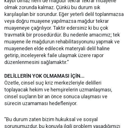
kaybı olmaz hem de mağdur tekrar tekrar muayene
olmak zorunda kalmaz. Çünkü bu durum sık
karşılaşılan bir sorundur. Eğer yeterli delil toplanmazsa
veya doğru muayene yapılmazsa mağdur tekrar
muayeneye çağrılıyor. Taktir edersiniz ki bu çok
travmatik bir prosedürdür. Bu nedenle amacımız; tek
muayene ile mağdurun rehabilitasyonunu yapmak ve
muayeneden elde edilecek materyali delil haline
getirip, inceleyerek faile ulaşmak üzere rapor
düzenlenmesini sağlamaktır."
DELİLLERİN YOK OLMAMASI İÇİN...
Özetle, cinsel suç kriz merkezleriyle delilleri
toplayacak hekim ve hemşirelerin uzmanlaşması,
cinsel suçların bir an önce sonuca ulaşması ve
sürecin uzamaması hedefleniyor.
"Bu durum zaten bizim hukuksal ve sosyal
sorunumuzdur, bu konuyla ilgili problem yaşadığımızı