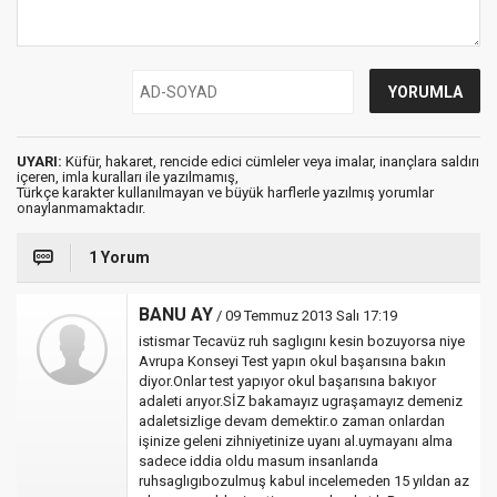
UYARI:
Küfür, hakaret, rencide edici cümleler veya imalar, inançlara saldırı
içeren, imla kuralları ile yazılmamış,
Türkçe karakter kullanılmayan ve büyük harflerle yazılmış yorumlar
onaylanmamaktadır.
1 Yorum
BANU AY
/ 09 Temmuz 2013 Salı 17:19
istismar Tecavüz ruh saglıgını kesin bozuyorsa niye
Avrupa Konseyi Test yapın okul başarısına bakın
diyor.Onlar test yapıyor okul başarısına bakıyor
adaleti arıyor.SİZ bakamayız ugraşamayız demeniz
adaletsizlige devam demektir.o zaman onlardan
işinize geleni zihniyetinize uyanı al.uymayanı alma
sadece iddia oldu masum insanlarıda
ruhsaglıgıbozulmuş kabul incelemeden 15 yıldan az