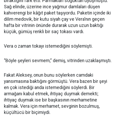
bıraktığını fark etti. Parmakları soğuktan uyuşmuştu.
Sağ elinde, üzerine ince yağmur damlaları düşen
kahverengi bir kâğıt paket taşıyordu. Paketin içinde iki
dilim medovik, bir kutu siyah çay ve Vera’nın geçen
hafta bir vitrinin önünde durarak uzun uzun baktığı
küçük, gümüş renkli bir saç tokası vardı.
Vera o zaman tokayı istemediğini söylemişti.
“Böyle şeyleri sevmem,” demiş, vitrinden uzaklaşmıştı.
Fakat Aleksey, onun bunu söylerken camdaki
yansımasına baktığını görmüştü. Vera bazen bir şeyi
en çok istediği anda istemediğini söylerdi. Bir
armağanı kabul etmek, ihtiyaç duymak demekti;
ihtiyaç duymak ise bir başkasının merhametine
kalmak. Vera için merhamet, sevginin bozulmuş,
küçültücü bir biçimiydi.