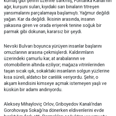
kumaş gibi şehrin üzerine sarkmış; Fontanka Kanalı’nın
ağır, kurşuni suları, kıyıdaki sarı binaların titreşen
yansımalarını parçalamaya başlamıştı. Yağmur değildi
yağan. Kar da değildi. İkisinin arasında, insanın
yakasına giren ve orada eriyerek tenine soğuk bir
parmak gibi dokunan, kararsız bir şeydi.
Nevski Bulvarı boyunca yürüyen insanlar başlarını
omuzlarının arasına çekmişlerdi. Kaldırımların
üzerindeki çamurlu kar, at arabalarının ve
otomobillerin altında eziliyor; mağaza vitrinlerinden
taşan sıcak ışık, sokaktaki insanların solgun yüzlerine
kısa süreli, aldatıcı bir canlılık veriyordu. Şehir, o
akşam kendisini kimseye açmak istemeyen yaşlı ve
küskün bir adamı andırıyordu.
Aleksey Mihayloviç Orlov, Griboyedov Kanalı’ndan
Gorohovaya Sokağı’na dönerken eldivenlerini evde