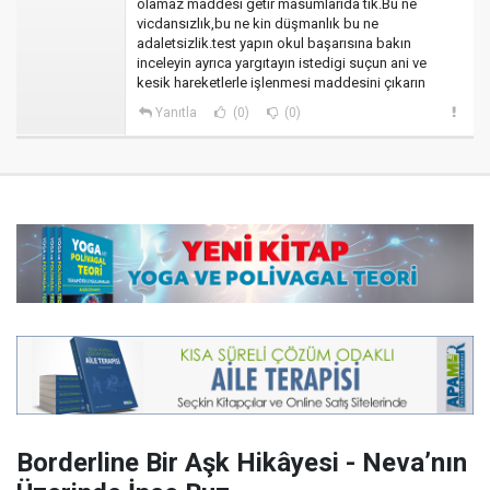
olamaz maddesi getir masumlarıda tık.Bu ne
vicdansızlık,bu ne kin düşmanlık bu ne
adaletsizlik.test yapın okul başarısına bakın
inceleyin ayrıca yargıtayın istedigi suçun ani ve
kesik hareketlerle işlenmesi maddesini çıkarın
Yanıtla
(0)
(0)
Borderline Bir Aşk Hikâyesi - Neva’nın