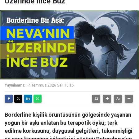
Üzerinde İnce Buz
Yayınlanma:
14 Temmuz 2026 Salı 10:16
Borderline kişilik örüntüsünün gölgesinde yaşanan
yoğun bir aşkı anlatan bu terapötik öykü; terk
edilme korkusunu, duygusal gelgitleri, tükenmişliği