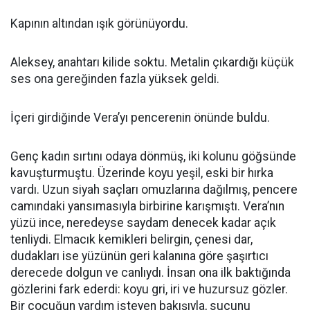
Kapının altından ışık görünüyordu.
Aleksey, anahtarı kilide soktu. Metalin çıkardığı küçük
ses ona gereğinden fazla yüksek geldi.
İçeri girdiğinde Vera’yı pencerenin önünde buldu.
Genç kadın sırtını odaya dönmüş, iki kolunu göğsünde
kavuşturmuştu. Üzerinde koyu yeşil, eski bir hırka
vardı. Uzun siyah saçları omuzlarına dağılmış, pencere
camındaki yansımasıyla birbirine karışmıştı. Vera’nın
yüzü ince, neredeyse saydam denecek kadar açık
tenliydi. Elmacık kemikleri belirgin, çenesi dar,
dudakları ise yüzünün geri kalanına göre şaşırtıcı
derecede dolgun ve canlıydı. İnsan ona ilk baktığında
gözlerini fark ederdi: koyu gri, iri ve huzursuz gözler.
Bir çocuğun yardım isteyen bakışıyla, suçunu