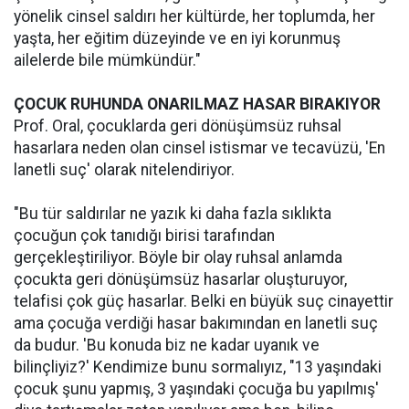
yönelik cinsel saldırı her kültürde, her toplumda, her
yaşta, her eğitim düzeyinde ve en iyi korunmuş
ailelerde bile mümkündür."
ÇOCUK RUHUNDA ONARILMAZ HASAR BIRAKIYOR
Prof. Oral, çocuklarda geri dönüşümsüz ruhsal
hasarlara neden olan cinsel istismar ve tecavüzü, 'En
lanetli suç' olarak nitelendiriyor.
"Bu tür saldırılar ne yazık ki daha fazla sıklıkta
çocuğun çok tanıdığı birisi tarafından
gerçekleştiriliyor. Böyle bir olay ruhsal anlamda
çocukta geri dönüşümsüz hasarlar oluşturuyor,
telafisi çok güç hasarlar. Belki en büyük suç cinayettir
ama çocuğa verdiği hasar bakımından en lanetli suç
da budur. 'Bu konuda biz ne kadar uyanık ve
bilinçliyiz?' Kendimize bunu sormalıyız, "13 yaşındaki
çocuk şunu yapmış, 3 yaşındaki çocuğa bu yapılmış'