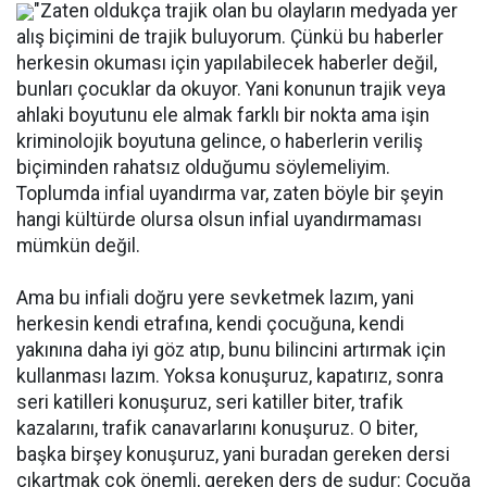
"Zaten oldukça trajik olan bu olayların medyada yer
alış biçimini de trajik buluyorum. Çünkü bu haberler
herkesin okuması için yapılabilecek haberler değil,
bunları çocuklar da okuyor. Yani konunun trajik veya
ahlaki boyutunu ele almak farklı bir nokta ama işin
kriminolojik boyutuna gelince, o haberlerin veriliş
biçiminden rahatsız olduğumu söylemeliyim.
Toplumda infial uyandırma var, zaten böyle bir şeyin
hangi kültürde olursa olsun infial uyandırmaması
mümkün değil.
Ama bu infiali doğru yere sevketmek lazım, yani
herkesin kendi etrafına, kendi çocuğuna, kendi
yakınına daha iyi göz atıp, bunu bilincini artırmak için
kullanması lazım. Yoksa konuşuruz, kapatırız, sonra
seri katilleri konuşuruz, seri katiller biter, trafik
kazalarını, trafik canavarlarını konuşuruz. O biter,
başka birşey konuşuruz, yani buradan gereken dersi
çıkartmak çok önemli, gereken ders de şudur: Çocuğa