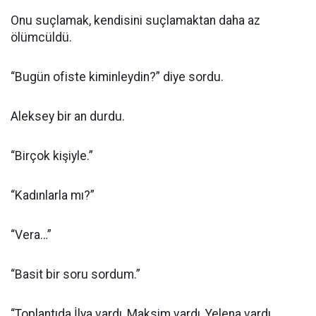
Onu suçlamak, kendisini suçlamaktan daha az
ölümcüldü.
“Bugün ofiste kiminleydin?” diye sordu.
Aleksey bir an durdu.
“Birçok kişiyle.”
“Kadınlarla mı?”
“Vera…”
“Basit bir soru sordum.”
“Toplantıda İlya vardı, Maksim vardı, Yelena vardı.