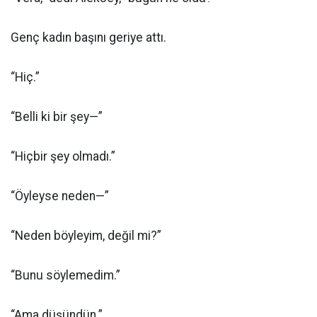
Genç kadın başını geriye attı.
“Hiç.”
“Belli ki bir şey—”
“Hiçbir şey olmadı.”
“Öyleyse neden—”
“Neden böyleyim, değil mi?”
“Bunu söylemedim.”
“Ama düşündün.”