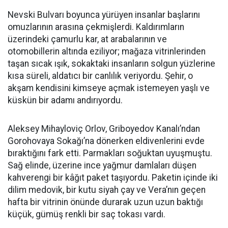
Nevski Bulvarı boyunca yürüyen insanlar başlarını
omuzlarının arasına çekmişlerdi. Kaldırımların
üzerindeki çamurlu kar, at arabalarının ve
otomobillerin altında eziliyor; mağaza vitrinlerinden
taşan sıcak ışık, sokaktaki insanların solgun yüzlerine
kısa süreli, aldatıcı bir canlılık veriyordu. Şehir, o
akşam kendisini kimseye açmak istemeyen yaşlı ve
küskün bir adamı andırıyordu.
Aleksey Mihayloviç Orlov, Griboyedov Kanalı’ndan
Gorohovaya Sokağı’na dönerken eldivenlerini evde
bıraktığını fark etti. Parmakları soğuktan uyuşmuştu.
Sağ elinde, üzerine ince yağmur damlaları düşen
kahverengi bir kâğıt paket taşıyordu. Paketin içinde iki
dilim medovik, bir kutu siyah çay ve Vera’nın geçen
hafta bir vitrinin önünde durarak uzun uzun baktığı
küçük, gümüş renkli bir saç tokası vardı.