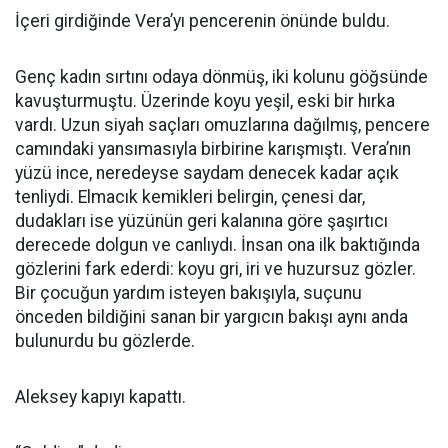
İçeri girdiğinde Vera’yı pencerenin önünde buldu.
Genç kadın sırtını odaya dönmüş, iki kolunu göğsünde
kavuşturmuştu. Üzerinde koyu yeşil, eski bir hırka
vardı. Uzun siyah saçları omuzlarına dağılmış, pencere
camındaki yansımasıyla birbirine karışmıştı. Vera’nın
yüzü ince, neredeyse saydam denecek kadar açık
tenliydi. Elmacık kemikleri belirgin, çenesi dar,
dudakları ise yüzünün geri kalanına göre şaşırtıcı
derecede dolgun ve canlıydı. İnsan ona ilk baktığında
gözlerini fark ederdi: koyu gri, iri ve huzursuz gözler.
Bir çocuğun yardım isteyen bakışıyla, suçunu
önceden bildiğini sanan bir yargıcın bakışı aynı anda
bulunurdu bu gözlerde.
Aleksey kapıyı kapattı.