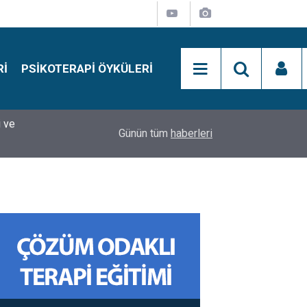
RI
PSIKOTERAPI ÖYKÜLERI
si
15:01
Simon Says Dikkat Programı Nedir?
Günün tüm
haberleri