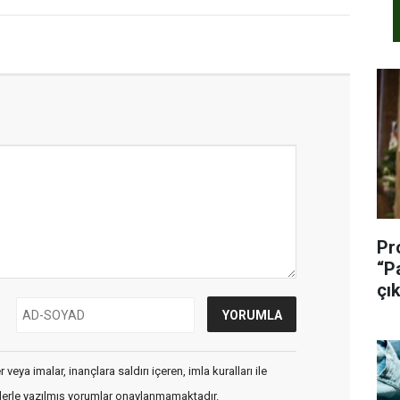
Pr
“P
çık
veya imalar, inançlara saldırı içeren, imla kuralları ile
flerle yazılmış yorumlar onaylanmamaktadır.