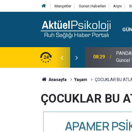
Manşetler
Günün Haberleri
Arşiv
S
GÜ
lojisi, Klinik Özellikleri, Tanı Kriterleri ve
24
10:30
10 Mayı
Anasayfa
Yaşam
ÇOCUKLAR BU ATLA
ÇOCUKLAR BU A