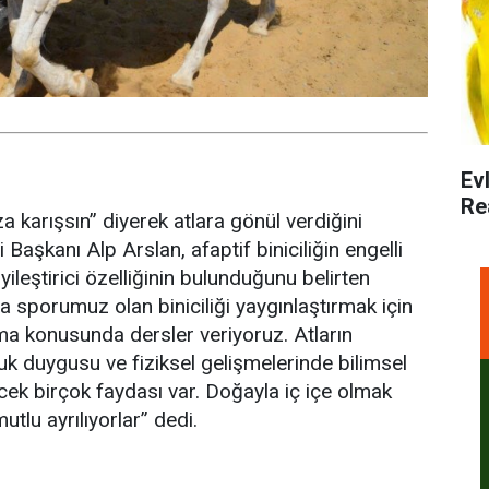
Ev
Re
 karışsın” diyerek atlara gönül verdiğini
aşkanı Alp Arslan, afaptif biniciliğin engelli
ileştirici özelliğinin bulunduğunu belirten
 sporumuz olan biniciliği yaygınlaştırmak için
pma konusunda dersler veriyoruz. Atların
k duygusu ve fiziksel gelişmelerinde bilimsel
ek birçok faydası var. Doğayla iç içe olmak
tlu ayrılıyorlar” dedi.