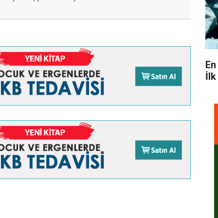
En
İl