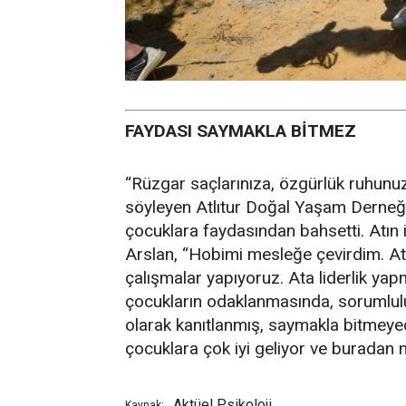
FAYDASI SAYMAKLA BİTMEZ
“Rüzgar saçlarınıza, özgürlük ruhunuza
söyleyen Atlıtur Doğal Yaşam Derneği B
çocuklara faydasından bahsetti. Atın iy
Arslan, “Hobimi mesleğe çevirdim. Ata
çalışmalar yapıyoruz. Ata liderlik ya
çocukların odaklanmasında, sorumlulu
olarak kanıtlanmış, saymakla bitmeyec
çocuklara çok iyi geliyor ve buradan mu
Aktüel Psikoloji
Kaynak: