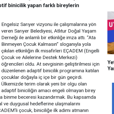
f binicilik yapan farklı bireylerin
Engelsiz Sarıyer vizyonu ile çalışmalarına yön
veren Sarıyer Belediyesi, Atlıtur Doğal Yaşam
Derneği ile anlamlı bir etkinliğe imza attı. “Ata
Binmeyen Çocuk Kalmasın” sloganıyla yola
çıkılan etkinliğin ilk misafirleri EÇADEM (Engelli
Çocuk ve Ailelerine Destek Merkezi)
Ye
öğrencileri oldu. At sevgisinin geliştirilmesi için
Ya
düzenlenen adaptif binicilik programına katılan
çocuklar doğayla iç içe bir gün geçirdi.
Ülkemizde terim olarak yeni bir olgu olan
adaptif biniciliğin amacı engeli olmayan birey
e ata binme beceresi kazandırmak. Bu kapsamda
syal ve duygusal hedeflerine ulaşmalarını
ADEM’li çocuk, biniciliğe ilk adımı atmanın