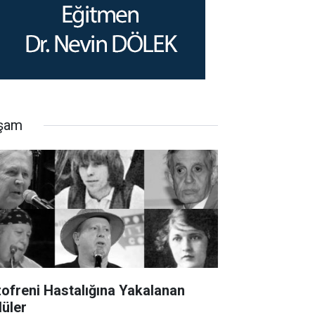
şam
zofreni Hastalığına Yakalanan
lüler