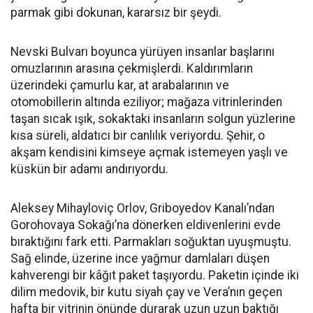
parmak gibi dokunan, kararsız bir şeydi.
Nevski Bulvarı boyunca yürüyen insanlar başlarını
omuzlarının arasına çekmişlerdi. Kaldırımların
üzerindeki çamurlu kar, at arabalarının ve
otomobillerin altında eziliyor; mağaza vitrinlerinden
taşan sıcak ışık, sokaktaki insanların solgun yüzlerine
kısa süreli, aldatıcı bir canlılık veriyordu. Şehir, o
akşam kendisini kimseye açmak istemeyen yaşlı ve
küskün bir adamı andırıyordu.
Aleksey Mihayloviç Orlov, Griboyedov Kanalı’ndan
Gorohovaya Sokağı’na dönerken eldivenlerini evde
bıraktığını fark etti. Parmakları soğuktan uyuşmuştu.
Sağ elinde, üzerine ince yağmur damlaları düşen
kahverengi bir kâğıt paket taşıyordu. Paketin içinde iki
dilim medovik, bir kutu siyah çay ve Vera’nın geçen
hafta bir vitrinin önünde durarak uzun uzun baktığı