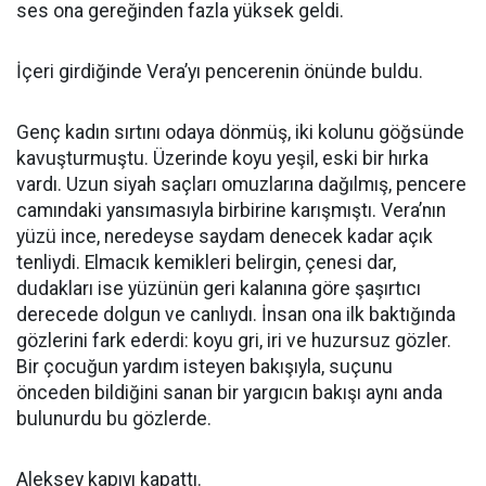
ses ona gereğinden fazla yüksek geldi.
İçeri girdiğinde Vera’yı pencerenin önünde buldu.
Genç kadın sırtını odaya dönmüş, iki kolunu göğsünde
kavuşturmuştu. Üzerinde koyu yeşil, eski bir hırka
vardı. Uzun siyah saçları omuzlarına dağılmış, pencere
camındaki yansımasıyla birbirine karışmıştı. Vera’nın
yüzü ince, neredeyse saydam denecek kadar açık
tenliydi. Elmacık kemikleri belirgin, çenesi dar,
dudakları ise yüzünün geri kalanına göre şaşırtıcı
derecede dolgun ve canlıydı. İnsan ona ilk baktığında
gözlerini fark ederdi: koyu gri, iri ve huzursuz gözler.
Bir çocuğun yardım isteyen bakışıyla, suçunu
önceden bildiğini sanan bir yargıcın bakışı aynı anda
bulunurdu bu gözlerde.
Aleksey kapıyı kapattı.