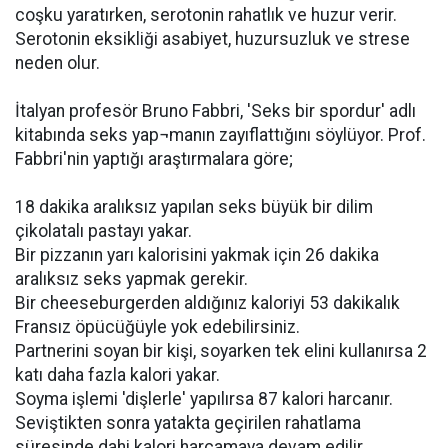
coşku yaratırken, serotonin rahatlık ve huzur verir.
Serotonin eksikliği asabiyet, huzursuzluk ve strese
neden olur.
İtalyan profesör Bruno Fabbri, 'Seks bir spordur' adlı
kitabında seks yap¬manın zayıflattığını söylüyor. Prof.
Fabbri'nin yaptığı araştırmalara göre;
18 dakika aralıksız yapılan seks büyük bir dilim
çikolatalı pastayı yakar.
Bir pizzanın yarı kalorisini yakmak için 26 dakika
aralıksız seks yapmak gerekir.
Bir cheeseburgerden aldığınız kaloriyi 53 dakikalık
Fransız öpücüğüyle yok edebilirsiniz.
Partnerini soyan bir kişi, soyarken tek elini kullanırsa 2
katı daha fazla kalori yakar.
Soyma işlemi 'dişlerle' yapılırsa 87 kalori harcanır.
Seviştikten sonra yatakta geçirilen rahatlama
süresinde dahi kalori harcamaya devam edilir