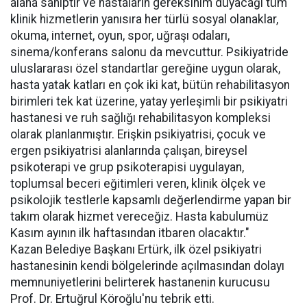
alana sahiptir ve hastaların gereksinim duyacağı tüm
klinik hizmetlerin yanısıra her türlü sosyal olanaklar,
okuma, internet, oyun, spor, uğraşı odaları,
sinema/konferans salonu da mevcuttur. Psikiyatride
uluslararası özel standartlar gereğine uygun olarak,
hasta yatak katları en çok iki kat, bütün rehabilitasyon
birimleri tek kat üzerine, yatay yerleşimli bir psikiyatri
hastanesi ve ruh sağlığı rehabilitasyon kompleksi
olarak planlanmıştır. Erişkin psikiyatrisi, çocuk ve
ergen psikiyatrisi alanlarında çalışan, bireysel
psikoterapi ve grup psikoterapisi uygulayan,
toplumsal beceri eğitimleri veren, klinik ölçek ve
psikolojik testlerle kapsamlı değerlendirme yapan bir
takım olarak hizmet vereceğiz. Hasta kabulumüz
Kasım ayının ilk haftasından itbaren olacaktır."
Kazan Belediye Başkanı Ertürk, ilk özel psikiyatri
hastanesinin kendi bölgelerinde açılmasından dolayı
memnuniyetlerini belirterek hastanenin kurucusu
Prof. Dr. Ertuğrul Köroğlu'nu tebrik etti.