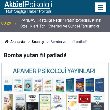
PANDAS Hastalığı Nedir? Patofizyolojisi, Klinik
08:29
Özellikleri, Tanı Kriterleri ve Güncel Tartışmalar
10 Mayıs Psikologlar Günü Nasıl Ortaya Çıktı? 10
10:30
Mayıs Tarihinin Hikayesi
Anasayfa
Sıradışı
Bomba yutan fil patladı!
Bomba yutan fil patladı!