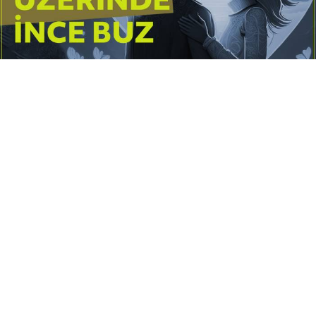
Yayınlanma:
14 Temmuz 2026 Salı 10:16
Borderline kişilik örüntüsünün gölgesinde yaşanan
yoğun bir aşkı anlatan bu terapötik öykü; terk
edilme korkusunu, duygusal gelgitleri, tükenmişliği
ve sınır koymanın iyileştirici gücünü Petersburg’un
karanlık atmosferinde işler.