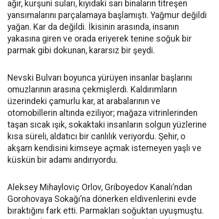
ağır, kurşuni suları, kıyıdaki sarı binaların titreşen
yansımalarını parçalamaya başlamıştı. Yağmur değildi
yağan. Kar da değildi. İkisinin arasında, insanın
yakasına giren ve orada eriyerek tenine soğuk bir
parmak gibi dokunan, kararsız bir şeydi.
Nevski Bulvarı boyunca yürüyen insanlar başlarını
omuzlarının arasına çekmişlerdi. Kaldırımların
üzerindeki çamurlu kar, at arabalarının ve
otomobillerin altında eziliyor; mağaza vitrinlerinden
taşan sıcak ışık, sokaktaki insanların solgun yüzlerine
kısa süreli, aldatıcı bir canlılık veriyordu. Şehir, o
akşam kendisini kimseye açmak istemeyen yaşlı ve
küskün bir adamı andırıyordu.
Aleksey Mihayloviç Orlov, Griboyedov Kanalı’ndan
Gorohovaya Sokağı’na dönerken eldivenlerini evde
bıraktığını fark etti. Parmakları soğuktan uyuşmuştu.