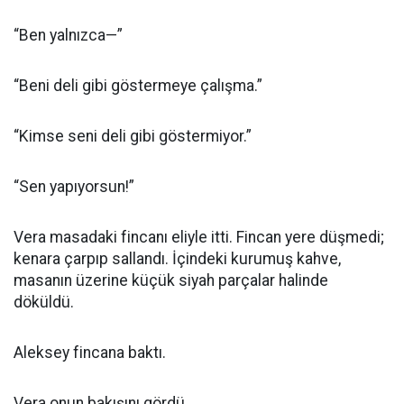
“Ben yalnızca—”
“Beni deli gibi göstermeye çalışma.”
“Kimse seni deli gibi göstermiyor.”
“Sen yapıyorsun!”
Vera masadaki fincanı eliyle itti. Fincan yere düşmedi;
kenara çarpıp sallandı. İçindeki kurumuş kahve,
masanın üzerine küçük siyah parçalar halinde
döküldü.
Aleksey fincana baktı.
Vera onun bakışını gördü.