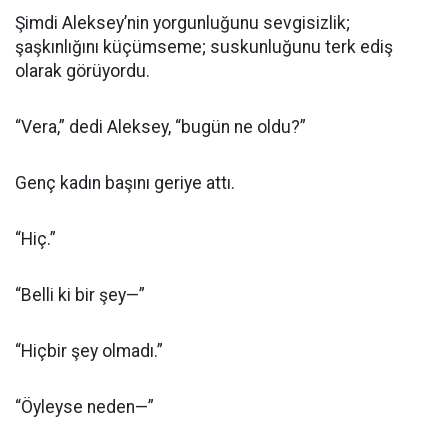
Şimdi Aleksey’nin yorgunluğunu sevgisizlik;
şaşkınlığını küçümseme; suskunluğunu terk ediş
olarak görüyordu.
“Vera,” dedi Aleksey, “bugün ne oldu?”
Genç kadın başını geriye attı.
“Hiç.”
“Belli ki bir şey—”
“Hiçbir şey olmadı.”
“Öyleyse neden—”