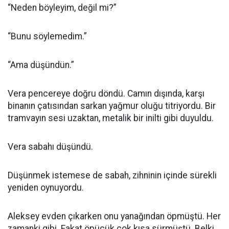
“Neden böyleyim, değil mi?”
“Bunu söylemedim.”
“Ama düşündün.”
Vera pencereye doğru döndü. Camın dışında, karşı
binanın çatısından sarkan yağmur oluğu titriyordu. Bir
tramvayın sesi uzaktan, metalik bir inilti gibi duyuldu.
Vera sabahı düşündü.
Düşünmek istemese de sabah, zihninin içinde sürekli
yeniden oynuyordu.
Aleksey evden çıkarken onu yanağından öpmüştü. Her
zamanki gibi. Fakat öpücük çok kısa sürmüştü. Belki