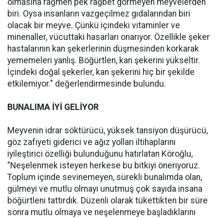
olmasına rağmen pek rağbet görmeyen meyvelerden
biri. Oysa insanların vazgeçilmez gıdalarından biri
olacak bir meyve. Çünkü içindeki vitaminler ve
minenaller, vücuttaki hasarları onarıyor. Özellikle şeker
hastalarının kan şekerlerinin düşmesinden korkarak
yememeleri yanlış. Böğürtlen, kan şekerini yükseltir.
İçindeki doğal şekerler, kan şekerini hiç bir şekilde
etkilemiyor." değerlendirmesinde bulundu.
BUNALIMA İYİ GELİYOR
Meyvenin idrar söktürücü, yüksek tansiyon düşürücü,
göz zafiyeti giderici ve ağız yolları iltihaplarını
iyileştirici özelliği bulunduğunu hatırlatan Köroğlu,
"Neşelenmek isteyen herkese bu bitkiyi öneriyoruz.
Toplum içinde sevinemeyen, sürekli bunalımda olan,
gülmeyi ve mutlu olmayı unutmuş çok sayıda insana
böğürtleni tattırdık. Düzenli olarak tükettikten bir süre
sonra mutlu olmaya ve neşelenmeye başladıklarını