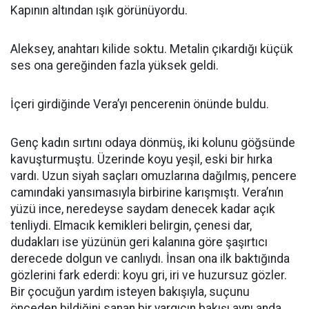
Kapının altından ışık görünüyordu.
Aleksey, anahtarı kilide soktu. Metalin çıkardığı küçük
ses ona gereğinden fazla yüksek geldi.
İçeri girdiğinde Vera’yı pencerenin önünde buldu.
Genç kadın sırtını odaya dönmüş, iki kolunu göğsünde
kavuşturmuştu. Üzerinde koyu yeşil, eski bir hırka
vardı. Uzun siyah saçları omuzlarına dağılmış, pencere
camındaki yansımasıyla birbirine karışmıştı. Vera’nın
yüzü ince, neredeyse saydam denecek kadar açık
tenliydi. Elmacık kemikleri belirgin, çenesi dar,
dudakları ise yüzünün geri kalanına göre şaşırtıcı
derecede dolgun ve canlıydı. İnsan ona ilk baktığında
gözlerini fark ederdi: koyu gri, iri ve huzursuz gözler.
Bir çocuğun yardım isteyen bakışıyla, suçunu
önceden bildiğini sanan bir yargıcın bakışı aynı anda