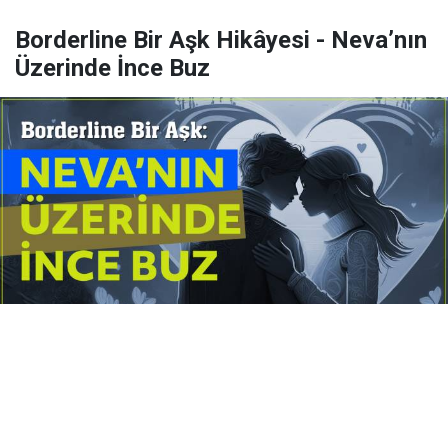
Borderline Bir Aşk Hikâyesi - Neva’nın
Üzerinde İnce Buz
Yayınlanma:
14 Temmuz 2026 Salı 10:16
Borderline kişilik örüntüsünün gölgesinde yaşanan