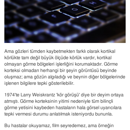
Ama gözleri tümden kaybetmekten farklı olarak kortikal
körlükte tam değil büyük ölçüde körlük vardır, kortikal
olmayan görme bölgeleri işlerliğini korumaktadır. Görme
korteksi olmadan herhangi bir şeyin görüntüsü beyinde
oluşmaz; ama gözün algıladığı ve beynin diğer bölgelerinde
işlenen bilgilere tepki gösterilebilir.
1974'te Larry Weiskrantz 'kör görüşü' diye bir deyim ortaya
atmıştı. Görme korteksinin yitimi nedeniyle tüm bilinçli
görme yetisini kaybeden hastaların hala görsel uyarıcılara
tepki vermesi durumu anlatılmak isteniyordu bununla.
Bu hastalar okuyamaz, film seyredemez, ama örneğin