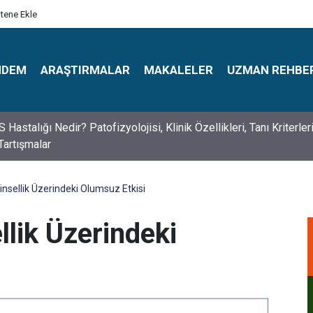
itene Ekle
NDEM
ARAŞTIRMALAR
MAKALELER
UZMAN REHBE
s Psikologlar Günü Nasıl Ortaya Çıktı? 10 Mayıs Tarihinin Hikaye
 Cinsellik Üzerindeki Olumsuz Etkisi
ellik Üzerindeki