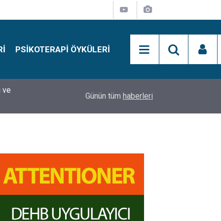
RI
PSIKOTERAPI ÖYKÜLERI
si
15:01
Simon Says Dikkat Programı Nedir?
Günün tüm
haberleri