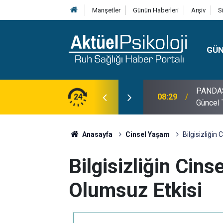
Manşetler
Günün Haberleri
Arşiv
S
GÜ
lojisi, Klinik Özellikleri, Tanı Kriterleri ve
24
10:30
10 Mayı
Anasayfa
Cinsel Yaşam
Bilgisizliğin
Bilgisizliğin Cins
Olumsuz Etkisi