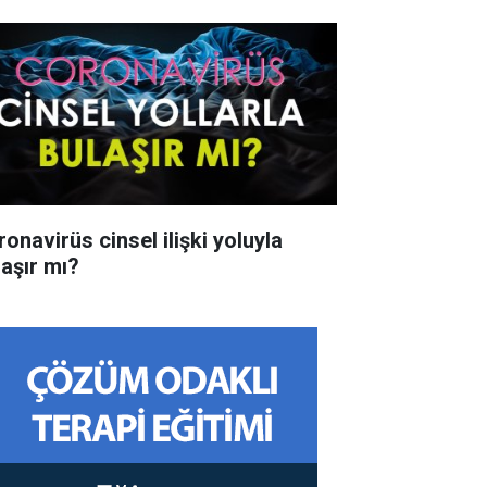
onavirüs cinsel ilişki yoluyla
laşır mı?