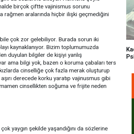
halde birçok çiftte vajinismus sorunu
na rağmen aralarında hiçbir ilişki geçmediğini
ile çok zor gelebiliyor. Burada sorun iki
 dolayı kaynaklanıyor. Bizim toplumumuzda
Ka
n duyulan bilgiler de kişiyi yanlış
Ps
 var ama bilgi yok, bazen o koruma çabaları ters
 kızlarda cinselliğe çok fazla merak oluşturup
da aşırı derecede korku yaratıp vajinusmus gibi
tamamen cinsellikten soğuma ve frijite neden
ok yaygın şekilde yaşandığını da sözlerine