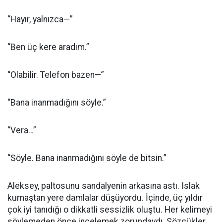
“Hayır, yalnızca—”
“Ben üç kere aradım.”
“Olabilir. Telefon bazen—”
“Bana inanmadığını söyle.”
“Vera…”
“Söyle. Bana inanmadığını söyle de bitsin.”
Aleksey, paltosunu sandalyenin arkasına astı. Islak
kumaştan yere damlalar düşüyordu. İçinde, üç yıldır
çok iyi tanıdığı o dikkatli sessizlik oluştu. Her kelimeyi
söylemeden önce incelemek zorundaydı. Sözcükler