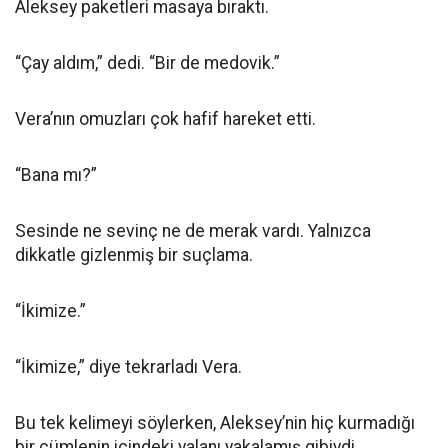
Aleksey paketleri masaya bıraktı.
“Çay aldım,” dedi. “Bir de medovik.”
Vera’nın omuzları çok hafif hareket etti.
“Bana mı?”
Sesinde ne sevinç ne de merak vardı. Yalnızca
dikkatle gizlenmiş bir suçlama.
“İkimize.”
“İkimize,” diye tekrarladı Vera.
Bu tek kelimeyi söylerken, Aleksey’nin hiç kurmadığı
bir cümlenin içindeki yalanı yakalamış gibiydi.