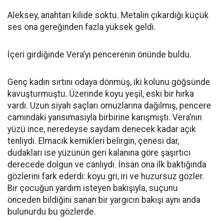
Aleksey, anahtarı kilide soktu. Metalin çıkardığı küçük
ses ona gereğinden fazla yüksek geldi.
İçeri girdiğinde Vera’yı pencerenin önünde buldu.
Genç kadın sırtını odaya dönmüş, iki kolunu göğsünde
kavuşturmuştu. Üzerinde koyu yeşil, eski bir hırka
vardı. Uzun siyah saçları omuzlarına dağılmış, pencere
camındaki yansımasıyla birbirine karışmıştı. Vera’nın
yüzü ince, neredeyse saydam denecek kadar açık
tenliydi. Elmacık kemikleri belirgin, çenesi dar,
dudakları ise yüzünün geri kalanına göre şaşırtıcı
derecede dolgun ve canlıydı. İnsan ona ilk baktığında
gözlerini fark ederdi: koyu gri, iri ve huzursuz gözler.
Bir çocuğun yardım isteyen bakışıyla, suçunu
önceden bildiğini sanan bir yargıcın bakışı aynı anda
bulunurdu bu gözlerde.