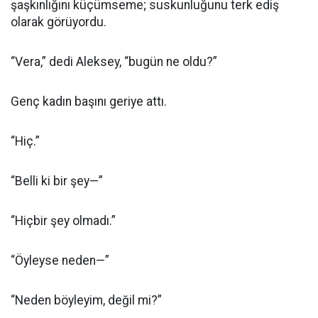
şaşkınlığını küçümseme; suskunluğunu terk ediş
olarak görüyordu.
“Vera,” dedi Aleksey, “bugün ne oldu?”
Genç kadın başını geriye attı.
“Hiç.”
“Belli ki bir şey—”
“Hiçbir şey olmadı.”
“Öyleyse neden—”
“Neden böyleyim, değil mi?”