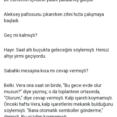
Aleksey paltosunu çıkarırken zihni hızla çalışmaya
başladı.
Geç mi kalmıştı?
Hayır. Saat altı buçukta geleceğini söylemişti. Henüz
altıyı yirmi geçiyordu.
Sabahki mesajına kısa mı cevap vermişti?
Belki. Vera ona saat on birde, “Bu gece evde olur
musun?” diye yazmış; o da toplantının ortasında,
“Olurum,” diye cevap vermişti. Kalp işareti koymamıştı.
Önceki hafta Vera, kalp işaretlerini mekanik bulduğunu
söylemişti. “Bana otomatik semboller gönderme,”
demişti. Bu yüzden koymamıştı.