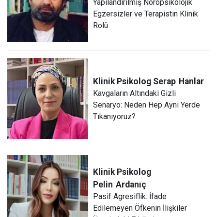
Yapılandırılmış Nöropsikolojik
Egzersizler ve Terapistin Klinik
Rolü
Klinik Psikolog Serap
Hanlar
Kavgaların Altındaki Gizli
Senaryo: Neden Hep Aynı Yerde
Tıkanıyoruz?
Klinik Psikolog
Pelin
Ardanıç
Pasif Agresiflik: İfade
Edilemeyen Öfkenin İlişkiler