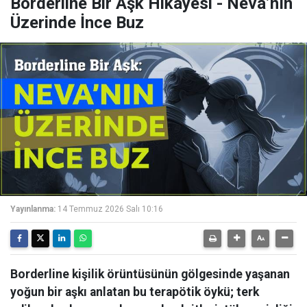
Borderline Bir Aşk Hikâyesi - Neva’nın
Üzerinde İnce Buz
Yayınlanma:
14 Temmuz 2026 Salı 10:16
Borderline kişilik örüntüsünün gölgesinde yaşanan
yoğun bir aşkı anlatan bu terapötik öykü; terk