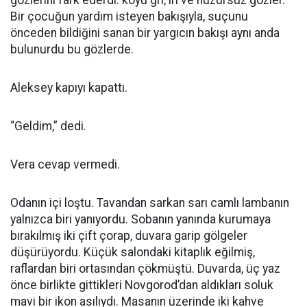
gözlerini fark ederdi: koyu gri, iri ve huzursuz gözler.
Bir çocuğun yardım isteyen bakışıyla, suçunu
önceden bildiğini sanan bir yargıcın bakışı aynı anda
bulunurdu bu gözlerde.
Aleksey kapıyı kapattı.
“Geldim,” dedi.
Vera cevap vermedi.
Odanın içi loştu. Tavandan sarkan sarı camlı lambanın
yalnızca biri yanıyordu. Sobanın yanında kurumaya
bırakılmış iki çift çorap, duvara garip gölgeler
düşürüyordu. Küçük salondaki kitaplık eğilmiş,
raflardan biri ortasından çökmüştü. Duvarda, üç yaz
önce birlikte gittikleri Novgorod’dan aldıkları soluk
mavi bir ikon asılıydı. Masanın üzerinde iki kahve