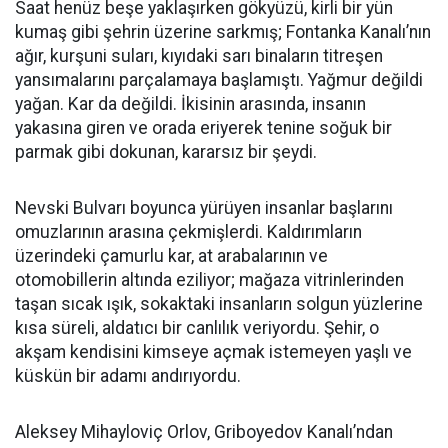
Saat henüz beşe yaklaşırken gökyüzü, kirli bir yün
kumaş gibi şehrin üzerine sarkmış; Fontanka Kanalı’nın
ağır, kurşuni suları, kıyıdaki sarı binaların titreşen
yansımalarını parçalamaya başlamıştı. Yağmur değildi
yağan. Kar da değildi. İkisinin arasında, insanın
yakasına giren ve orada eriyerek tenine soğuk bir
parmak gibi dokunan, kararsız bir şeydi.
Nevski Bulvarı boyunca yürüyen insanlar başlarını
omuzlarının arasına çekmişlerdi. Kaldırımların
üzerindeki çamurlu kar, at arabalarının ve
otomobillerin altında eziliyor; mağaza vitrinlerinden
taşan sıcak ışık, sokaktaki insanların solgun yüzlerine
kısa süreli, aldatıcı bir canlılık veriyordu. Şehir, o
akşam kendisini kimseye açmak istemeyen yaşlı ve
küskün bir adamı andırıyordu.
Aleksey Mihayloviç Orlov, Griboyedov Kanalı’ndan