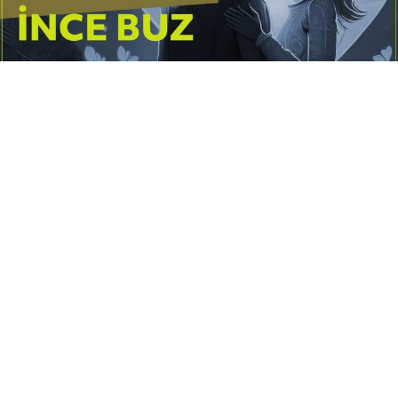
Yayınlanma:
14 Temmuz 2026 Salı 10:16
Borderline kişilik örüntüsünün gölgesinde yaşanan
yoğun bir aşkı anlatan bu terapötik öykü; terk
edilme korkusunu, duygusal gelgitleri, tükenmişliği
ve sınır koymanın iyileştirici gücünü Petersburg’un
karanlık atmosferinde işler.