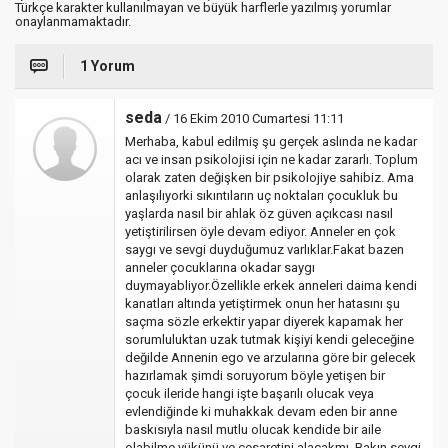
Türkçe karakter kullanılmayan ve büyük harflerle yazılmış yorumlar
onaylanmamaktadır.
1 Yorum
seda
/ 16 Ekim 2010 Cumartesi 11:11
Merhaba, kabul edilmiş şu gerçek aslında ne kadar
acı ve insan psikolojisi için ne kadar zararlı. Toplum
olarak zaten değişken bir psikolojiye sahibiz. Ama
anlaşılıyorki sıkıntıların uç noktaları çocukluk bu
yaşlarda nasıl bir ahlak öz güven açıkcası nasıl
yetiştirilirsen öyle devam ediyor. Anneler en çok
saygı ve sevgi duyduğumuz varlıklar.Fakat bazen
anneler çocuklarına okadar saygı
duymayabliyor.Özellikle erkek anneleri daima kendi
kanatları altında yetiştirmek onun her hatasını şu
saçma sözle erkektir yapar diyerek kapamak her
sorumluluktan uzak tutmak kişiyi kendi geleceğine
değilde Annenin ego ve arzularına göre bir gelecek
hazırlamak şimdi soruyorum böyle yetişen bir
çocuk ileride hangi işte başarılı olucak veya
evlendiğinde ki muhakkak devam eden bir anne
baskısıyla nasıl mutlu olucak kendide bir aile
olabilme yükünü ve cesaretini alacakmı. Bakın sevgi