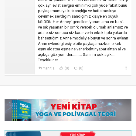
çok ayrı evlat sevgisi eminimki çok yüce fakat bunu
paylaşamamaya kıskançlığa ve hatta baskıya
çevirmek sevdigim sandığımız kişiye en büyük
kötülük. Her Anneyi genellemiyorum ama en basit
ve sık yaşanan bir örnrk vericek olursak anlamsız ve
adaletsiz sonuca siz karar verin erkek tıpkı yukarda
bahsettiğimiz Anne modeliyle büyür ve sonra evlenir
Anne evlendigi eşiyle bile paylaşamazken erkek
eşini aldatsa eşine ne var erkektir yapar alttan al ve
açıkça göz yum der........... Sanırım çok açık...
Teşekkürler
Yanıtla
(0)
(0)