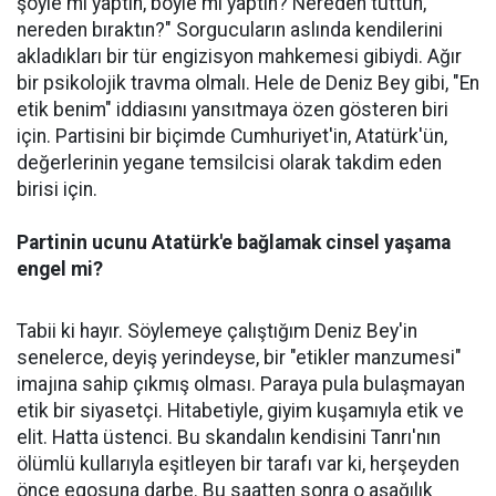
şöyle mi yaptın, böyle mi yaptın? Nereden tuttun,
nereden bıraktın?" Sorgucuların aslında kendilerini
akladıkları bir tür engizisyon mahkemesi gibiydi. Ağır
bir psikolojik travma olmalı. Hele de Deniz Bey gibi, "En
etik benim" iddiasını yansıtmaya özen gösteren biri
için. Partisini bir biçimde Cumhuriyet'in, Atatürk'ün,
değerlerinin yegane temsilcisi olarak takdim eden
birisi için.
Partinin ucunu Atatürk'e bağlamak cinsel yaşama
engel mi?
Tabii ki hayır. Söylemeye çalıştığım Deniz Bey'in
senelerce, deyiş yerindeyse, bir "etikler manzumesi"
imajına sahip çıkmış olması. Paraya pula bulaşmayan
etik bir siyasetçi. Hitabetiyle, giyim kuşamıyla etik ve
elit. Hatta üstenci. Bu skandalın kendisini Tanrı'nın
ölümlü kullarıyla eşitleyen bir tarafı var ki, herşeyden
önce egosuna darbe. Bu saatten sonra o aşağılık