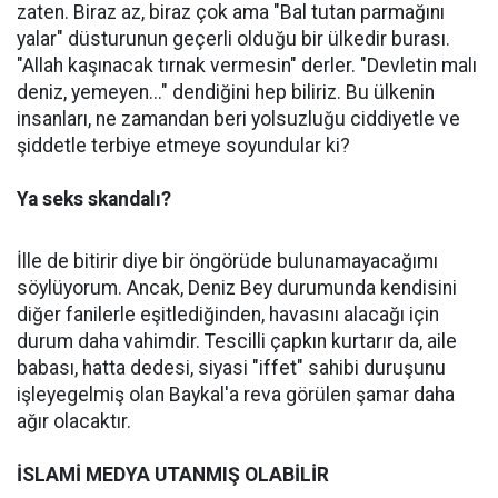
zaten. Biraz az, biraz çok ama "Bal tutan parmağını
yalar" düsturunun geçerli olduğu bir ülkedir burası.
"Allah kaşınacak tırnak vermesin" derler. "Devletin malı
deniz, yemeyen..." dendiğini hep biliriz. Bu ülkenin
insanları, ne zamandan beri yolsuzluğu ciddiyetle ve
şiddetle terbiye etmeye soyundular ki?
Ya seks skandalı?
İlle de bitirir diye bir öngörüde bulunamayacağımı
söylüyorum. Ancak, Deniz Bey durumunda kendisini
diğer fanilerle eşitlediğinden, havasını alacağı için
durum daha vahimdir. Tescilli çapkın kurtarır da, aile
babası, hatta dedesi, siyasi "iffet" sahibi duruşunu
işleyegelmiş olan Baykal'a reva görülen şamar daha
ağır olacaktır.
İSLAMİ MEDYA UTANMIŞ OLABİLİR