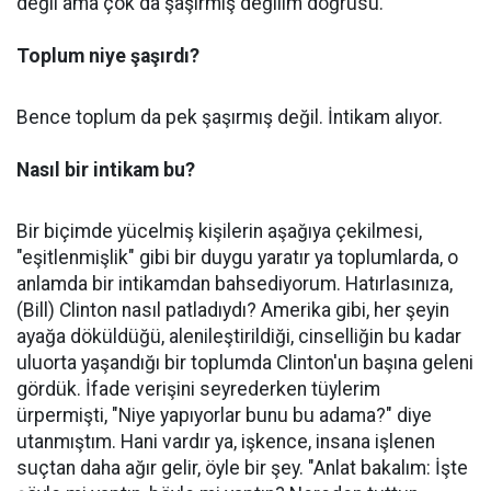
değil ama çok da şaşırmış değilim doğrusu.
Toplum niye şaşırdı?
Bence toplum da pek şaşırmış değil. İntikam alıyor.
Nasıl bir intikam bu?
Bir biçimde yücelmiş kişilerin aşağıya çekilmesi,
"eşitlenmişlik" gibi bir duygu yaratır ya toplumlarda, o
anlamda bir intikamdan bahsediyorum. Hatırlasınıza,
(Bill) Clinton nasıl patladıydı? Amerika gibi, her şeyin
ayağa döküldüğü, alenileştirildiği, cinselliğin bu kadar
uluorta yaşandığı bir toplumda Clinton'un başına geleni
gördük. İfade verişini seyrederken tüylerim
ürpermişti, "Niye yapıyorlar bunu bu adama?" diye
utanmıştım. Hani vardır ya, işkence, insana işlenen
suçtan daha ağır gelir, öyle bir şey. "Anlat bakalım: İşte