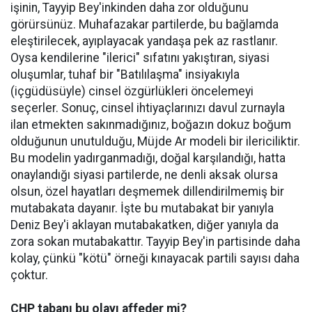
işinin, Tayyip Bey'inkinden daha zor olduğunu
görürsünüz. Muhafazakar partilerde, bu bağlamda
eleştirilecek, ayıplayacak yandaşa pek az rastlanır.
Oysa kendilerine "ilerici" sıfatını yakıştıran, siyasi
oluşumlar, tuhaf bir "Batılılaşma" insiyakıyla
(içgüdüsüyle) cinsel özgürlükleri öncelemeyi
seçerler. Sonuç, cinsel ihtiyaçlarınızı davul zurnayla
ilan etmekten sakınmadığınız, boğazın dokuz boğum
olduğunun unutulduğu, Müjde Ar modeli bir ilericiliktir.
Bu modelin yadırganmadığı, doğal karşılandığı, hatta
onaylandığı siyasi partilerde, ne denli aksak olursa
olsun, özel hayatları deşmemek dillendirilmemiş bir
mutabakata dayanır. İşte bu mutabakat bir yanıyla
Deniz Bey'i aklayan mutabakatken, diğer yanıyla da
zora sokan mutabakattır. Tayyip Bey'in partisinde daha
kolay, çünkü "kötü" örneği kınayacak partili sayısı daha
çoktur.
CHP tabanı bu olayı affeder mi?