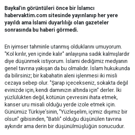
Baykal'ın görüntüleri önce bir İslamcı
habervaktim.com sitesinde yayınlanıp her yere
yayıldı ama İslami duyarlılığı olan gazeteler
sonrasında bu haberi görmedi.
En iyimser tahminle utanmış olduklarını umuyorum.
"Kol kırılır, yen içinde kalır" anlayışına sadık kalmışlardır
diye düşünmek istiyorum. İslami dediğimiz medyanın
genel tavrına yakışan da bu olmalıdır. İslam hukukunda
da bilirsiniz; bir kabahatin aleni işlenmesi iki misli
cezaya sebep olur. "Şarap içecekseniz, sokakta değil
evinizde için, kendi damınızın altında için" derler. İki
yüzlülükten değil, kötünün çevresini ihata etmek,
kanser uru misali olduğu yerde izole etmek için.
Günümüz Türkiye'sinin, "Yüzleşelim, içimiz dışımız bir
olsun" gibisinden, "Batılı" olduğu düşünülen tavrına
aykırıdır ama derin bir düşünülmüşlüğün sonucudur.