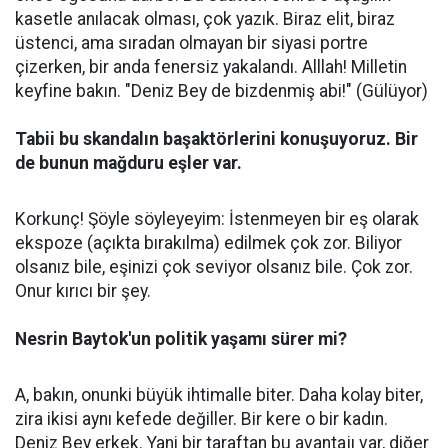
kasetle anılacak olması, çok yazık. Biraz elit, biraz
üstenci, ama sıradan olmayan bir siyasi portre
çizerken, bir anda fenersiz yakalandı. Alllah! Milletin
keyfine bakın. "Deniz Bey de bizdenmiş abi!" (Gülüyor)
Tabii bu skandalın başaktörlerini konuşuyoruz. Bir
de bunun mağduru eşler var.
Korkunç! Şöyle söyleyeyim: İstenmeyen bir eş olarak
ekspoze (açıkta bırakılma) edilmek çok zor. Biliyor
olsanız bile, eşinizi çok seviyor olsanız bile. Çok zor.
Onur kırıcı bir şey.
Nesrin Baytok'un politik yaşamı sürer mi?
A, bakın, onunki büyük ihtimalle biter. Daha kolay biter,
zira ikisi aynı kefede değiller. Bir kere o bir kadın.
Deniz Bey erkek. Yani bir taraftan bu avantajı var, diğer