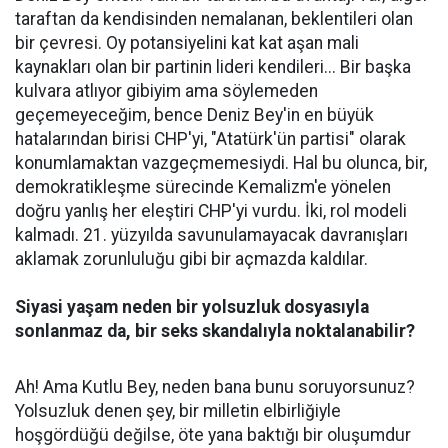
taraftan da kendisinden nemalanan, beklentileri olan
bir çevresi. Oy potansiyelini kat kat aşan mali
kaynakları olan bir partinin lideri kendileri... Bir başka
kulvara atlıyor gibiyim ama söylemeden
geçemeyeceğim, bence Deniz Bey'in en büyük
hatalarından birisi CHP'yi, "Atatürk'ün partisi" olarak
konumlamaktan vazgeçmemesiydi. Hal bu olunca, bir,
demokratikleşme sürecinde Kemalizm'e yönelen
doğru yanlış her eleştiri CHP'yi vurdu. İki, rol modeli
kalmadı. 21. yüzyılda savunulamayacak davranışları
aklamak zorunluluğu gibi bir açmazda kaldılar.
Siyasi yaşam neden bir yolsuzluk dosyasıyla
sonlanmaz da, bir seks skandalıyla noktalanabilir?
Ah! Ama Kutlu Bey, neden bana bunu soruyorsunuz?
Yolsuzluk denen şey, bir milletin elbirliğiyle
hoşgördüğü değilse, öte yana baktığı bir oluşumdur