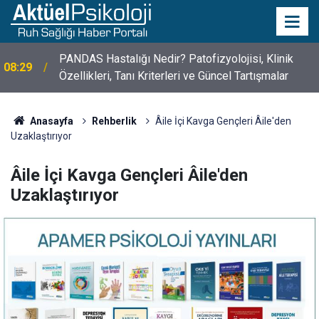
10 Mayıs Psikologlar Günü Nasıl Ortaya Çıktı? 10
10:30
Mayıs Tarihinin Hikayesi
Anasayfa
Rehberlik
Âile İçi Kavga Gençleri Âile'den
Uzaklaştırıyor
Âile İçi Kavga Gençleri Âile'den
Uzaklaştırıyor