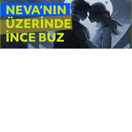
Yayınlanma:
14 Temmuz 2026 Salı 10:16
Borderline kişilik örüntüsünün gölgesinde yaşanan
yoğun bir aşkı anlatan bu terapötik öykü; terk
edilme korkusunu, duygusal gelgitleri, tükenmişliği
ve sınır koymanın iyileştirici gücünü Petersburg’un
karanlık atmosferinde işler.