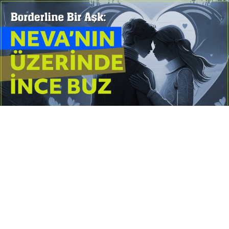
Yayınlanma:
14 Temmuz 2026 Salı 10:16
Borderline kişilik örüntüsünün gölgesinde yaşanan
yoğun bir aşkı anlatan bu terapötik öykü; terk
edilme korkusunu, duygusal gelgitleri, tükenmişliği
ve sınır koymanın iyileştirici gücünü Petersburg’un
karanlık atmosferinde işler.