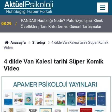
PANDAS Hastalığı Nedir? Patofizyolojisi, Klinik
08:29
10 Mayıs Psikologlar Günü Nasıl Ortaya Çıktı? 10
Özellikleri, Tanı Kriterleri ve Güncel Tartışmalar
10:30
Mayıs Tarihinin Hikayesi
Anasayfa
Sıradışı
4 dilde Van Kalesi tarihi Süper Komik
Video
4 dilde Van Kalesi tarihi Süper Komik
Video