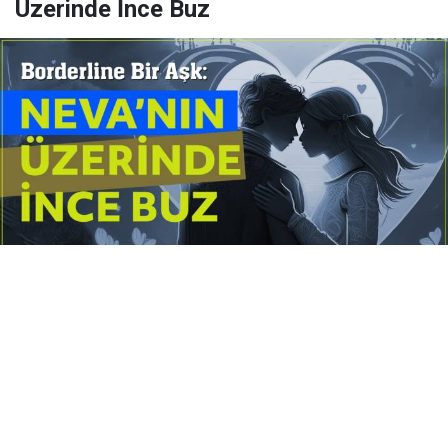
Üzerinde İnce Buz
Yayınlanma:
14 Temmuz 2026 Salı 10:16
Borderline kişilik örüntüsünün gölgesinde yaşanan
yoğun bir aşkı anlatan bu terapötik öykü; terk
edilme korkusunu, duygusal gelgitleri, tükenmişliği