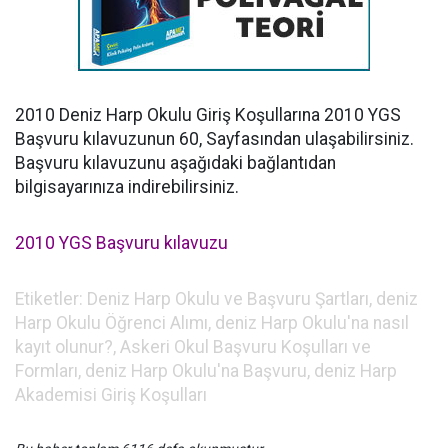
2010 Deniz Harp Okulu Giriş Koşullarına 2010 YGS
Başvuru kılavuzunun 60, Sayfasından ulaşabilirsiniz.
Başvuru kılavuzunu aşağıdaki bağlantıdan
bilgisayarınıza indirebilirsiniz.
2010 YGS Başvuru kılavuzu
Etiketler: Deniz Harp Okulu ve Başvuru Şartları, deniz
Harp Okulu Öğrenci Alımı, deniz Harp Okulu'na nasıl
kayıt olunur?, Askeri Okul Başvuru Koşulları ve
Formları, deniz Harp Okulu'na Başvuru, deniz Harp
Akademisi Giriş Koşulları