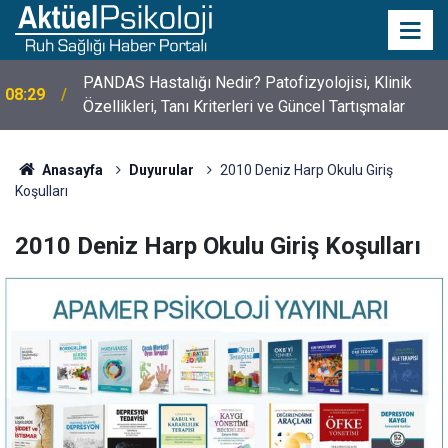
PANDAS Hastalığı Nedir? Patofizyolojisi, Klinik
08:29
10 Mayıs Psikologlar Günü Nasıl Ortaya Çıktı? 10
Özellikleri, Tanı Kriterleri ve Güncel Tartışmalar
10:30
Mayıs Tarihinin Hikayesi
Anasayfa
Duyurular
2010 Deniz Harp Okulu Giriş
Koşulları
2010 Deniz Harp Okulu Giriş Koşulları