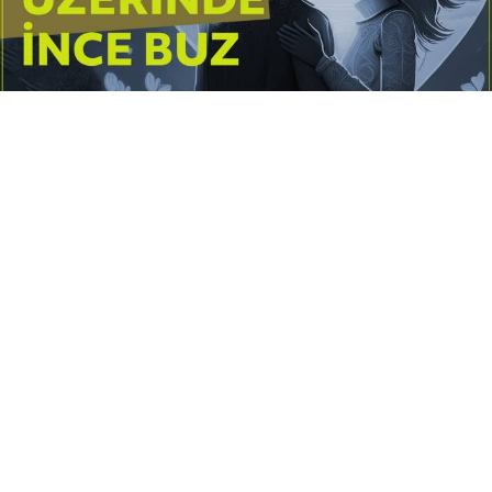
Yayınlanma:
14 Temmuz 2026 Salı 10:16
Borderline kişilik örüntüsünün gölgesinde yaşanan
yoğun bir aşkı anlatan bu terapötik öykü; terk
edilme korkusunu, duygusal gelgitleri, tükenmişliği
ve sınır koymanın iyileştirici gücünü Petersburg’un
karanlık atmosferinde işler.