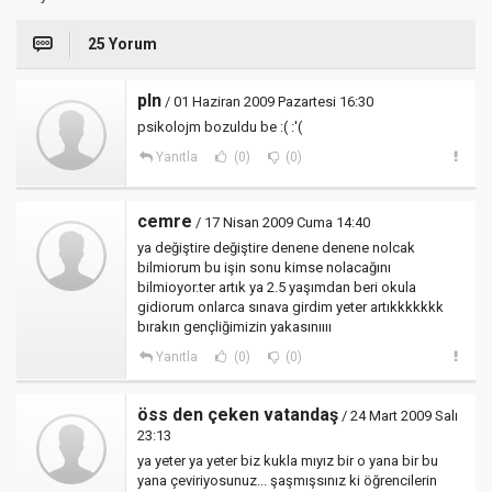
25 Yorum
pln
/ 01 Haziran 2009 Pazartesi 16:30
psikolojm bozuldu be :( :'(
Yanıtla
(0)
(0)
cemre
/ 17 Nisan 2009 Cuma 14:40
ya değiştire değiştire denene denene nolcak
bilmiorum bu işin sonu kimse nolacağını
bilmioyor.ter artık ya 2.5 yaşımdan beri okula
gidiorum onlarca sınava girdim yeter artıkkkkkkk
bırakın gençliğimizin yakasınıııı
Yanıtla
(0)
(0)
öss den çeken vatandaş
/ 24 Mart 2009 Salı
23:13
ya yeter ya yeter biz kukla mıyız bir o yana bir bu
yana çeviriyosunuz... şaşmışsınız ki öğrencilerin