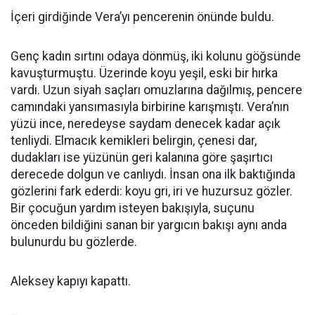
İçeri girdiğinde Vera’yı pencerenin önünde buldu.
Genç kadın sırtını odaya dönmüş, iki kolunu göğsünde
kavuşturmuştu. Üzerinde koyu yeşil, eski bir hırka
vardı. Uzun siyah saçları omuzlarına dağılmış, pencere
camındaki yansımasıyla birbirine karışmıştı. Vera’nın
yüzü ince, neredeyse saydam denecek kadar açık
tenliydi. Elmacık kemikleri belirgin, çenesi dar,
dudakları ise yüzünün geri kalanına göre şaşırtıcı
derecede dolgun ve canlıydı. İnsan ona ilk baktığında
gözlerini fark ederdi: koyu gri, iri ve huzursuz gözler.
Bir çocuğun yardım isteyen bakışıyla, suçunu
önceden bildiğini sanan bir yargıcın bakışı aynı anda
bulunurdu bu gözlerde.
Aleksey kapıyı kapattı.