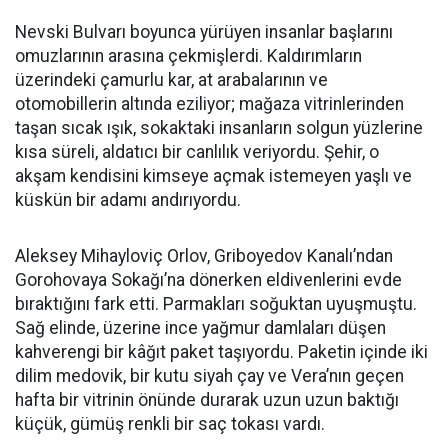
Nevski Bulvarı boyunca yürüyen insanlar başlarını
omuzlarının arasına çekmişlerdi. Kaldırımların
üzerindeki çamurlu kar, at arabalarının ve
otomobillerin altında eziliyor; mağaza vitrinlerinden
taşan sıcak ışık, sokaktaki insanların solgun yüzlerine
kısa süreli, aldatıcı bir canlılık veriyordu. Şehir, o
akşam kendisini kimseye açmak istemeyen yaşlı ve
küskün bir adamı andırıyordu.
Aleksey Mihayloviç Orlov, Griboyedov Kanalı’ndan
Gorohovaya Sokağı’na dönerken eldivenlerini evde
bıraktığını fark etti. Parmakları soğuktan uyuşmuştu.
Sağ elinde, üzerine ince yağmur damlaları düşen
kahverengi bir kâğıt paket taşıyordu. Paketin içinde iki
dilim medovik, bir kutu siyah çay ve Vera’nın geçen
hafta bir vitrinin önünde durarak uzun uzun baktığı
küçük, gümüş renkli bir saç tokası vardı.