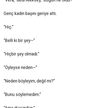
“Vera,” dedi Aleksey, “bugün ne oldu?”
Genç kadın başını geriye attı.
“Hiç.”
“Belli ki bir şey—”
“Hiçbir şey olmadı.”
“Öyleyse neden—”
“Neden böyleyim, değil mi?”
“Bunu söylemedim.”