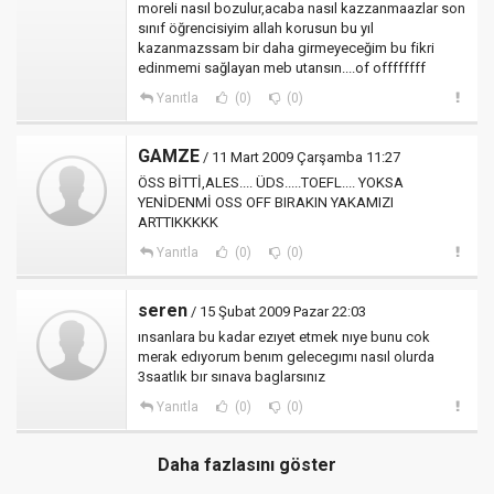
moreli nasıl bozulur,acaba nasıl kazzanmaazlar son
sınıf öğrencisiyim allah korusun bu yıl
kazanmazssam bir daha girmeyeceğim bu fikri
edinmemi sağlayan meb utansın....of offffffff
Yanıtla
(0)
(0)
GAMZE
/ 11 Mart 2009 Çarşamba 11:27
ÖSS BİTTİ,ALES.... ÜDS.....TOEFL.... YOKSA
YENİDENMİ OSS OFF BIRAKIN YAKAMIZI
ARTTIKKKKK
Yanıtla
(0)
(0)
seren
/ 15 Şubat 2009 Pazar 22:03
ınsanlara bu kadar ezıyet etmek nıye bunu cok
merak edıyorum benım gelecegımı nasıl olurda
3saatlık bır sınava baglarsınız
Yanıtla
(0)
(0)
Daha fazlasını göster