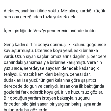
Aleksey, anahtarı kilide soktu. Metalin çıkardığı küçük
ses ona gereğinden fazla yüksek geldi.
İçeri girdiğinde Vera’yı pencerenin önünde buldu.
Genç kadın sırtını odaya dönmüş, iki kolunu göğsünde
kavuşturmuştu. Üzerinde koyu yeşil, eski bir hırka
vardı. Uzun siyah saçları omuzlarına dağılmış, pencere
camındaki yansımasıyla birbirine karışmıştı. Vera’nın
yüzü ince, neredeyse saydam denecek kadar açık
tenliydi. Elmacık kemikleri belirgin, çenesi dar,
dudakları ise yüzünün geri kalanına göre şaşırtıcı
derecede dolgun ve canlıydı. İnsan ona ilk baktığında
gözlerini fark ederdi: koyu gri, iri ve huzursuz gözler.
Bir çocuğun yardım isteyen bakışıyla, suçunu
önceden bildiğini sanan bir yargıcın bakışı aynı anda
bulunurdu bu gözlerde.