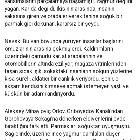
yansımalarını parçalamaya başlamıştı. Yağmur değildi
yağan. Kar da değildi. İkisinin arasında, insanın
yakasına giren ve orada eriyerek tenine soğuk bir
parmak gibi dokunan, kararsız bir şeydi.
Nevski Bulvarı boyunca yürüyen insanlar başlarını
omuzlarının arasına çekmişlerdi. Kaldırımların
üzerindeki çamurlu kar, at arabalarının ve
otomobillerin altında eziliyor; mağaza vitrinlerinden
taşan sıcak ışık, sokaktaki insanların solgun yüzlerine
kısa süreli, aldatıcı bir canlılık veriyordu. Şehir, o
akşam kendisini kimseye açmak istemeyen yaşlı ve
küskün bir adamı andırıyordu.
Aleksey Mihayloviç Orlov, Griboyedov Kanalı’ndan
Gorohovaya Sokağı’na dönerken eldivenlerini evde
bıraktığını fark etti. Parmakları soğuktan uyuşmuştu.
Sağ elinde, üzerine ince yağmur damlaları düşen