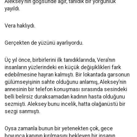
Aleksey’nin göğsünde ağır, tanıdık bir yorgunluk
yayıldı.
Vera haklıydı.
Gerçekten de yüzünü ayarlıyordu.
Üç yıl önce, birbirlerini ilk tanıdıklarında, Vera’nın
insanların yüzlerindeki en küçük değişiklikleri fark
edebilmesine hayran kalmıştı. Bir lokantada garsonun
gülümseyişinin sahte olduğunu anlamış, Aleksey’nin
annesinin bir telefon konuşması sırasında sesindeki
belli belirsiz duraksamadan kadının hasta olduğunu
sezmişti. Aleksey bunu incelik, hatta olağanüstü bir
sezgi sanmıştı.
Oysa zamanla bunun bir yetenekten çok, gece
boyunca kapının kırılmasını bekleyen bir insanın