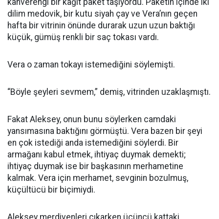
kahverengi bir kâğıt paket taşıyordu. Paketin içinde iki
dilim medovik, bir kutu siyah çay ve Vera’nın geçen
hafta bir vitrinin önünde durarak uzun uzun baktığı
küçük, gümüş renkli bir saç tokası vardı.
Vera o zaman tokayı istemediğini söylemişti.
“Böyle şeyleri sevmem,” demiş, vitrinden uzaklaşmıştı.
Fakat Aleksey, onun bunu söylerken camdaki
yansımasına baktığını görmüştü. Vera bazen bir şeyi
en çok istediği anda istemediğini söylerdi. Bir
armağanı kabul etmek, ihtiyaç duymak demekti;
ihtiyaç duymak ise bir başkasının merhametine
kalmak. Vera için merhamet, sevginin bozulmuş,
küçültücü bir biçimiydi.
Aleksey merdivenleri çıkarken üçüncü kattaki