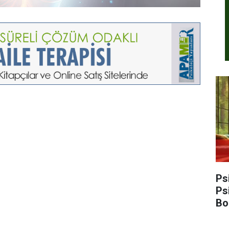
Ps
Ps
Bo