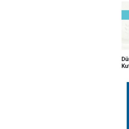
Dü
Ku