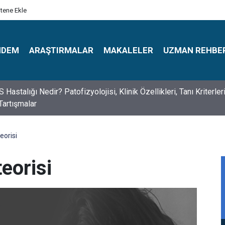
itene Ekle
NDEM
ARAŞTIRMALAR
MAKALELER
UZMAN REHBE
astalığı Nedir? Patofizyolojisi, Klinik Özellikleri, Tanı Kriterler
Tartışmalar
s Psikologlar Günü Nasıl Ortaya Çıktı? 10 Mayıs Tarihinin Hikaye
eorisi
eorisi