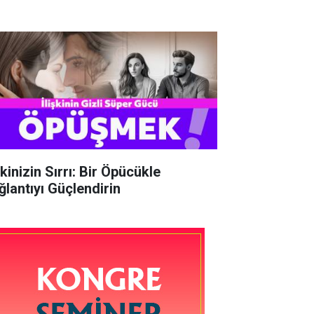
şkinizin Sırrı: Bir Öpücükle
ğlantıyı Güçlendirin