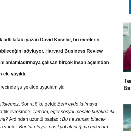
k
adlı kitabı yazan David Kessler, bu evrelerin
abileceğini söylüyor. Harvard Business Review
ini anlamladırmaya çalışan birçok insan açısından
 ele yayıldı.
Te
Ba
recinde şu şekilde uygulamıştı:
tkil
e
mez
. Sonra öfke geldi:
Beni evde kalmaya
arlık evresinde:
Tamam, eğer sosyal mesafe kuralına iki
 mi?
Ardından üzüntü başladı:
Bu ne zaman bitecek
 varıldı:
Bunlar oluyor, nasıl yol alacağıma bakmam