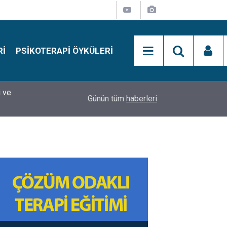
RI
PSIKOTERAPI ÖYKÜLERI
i ve
si
15:01
Simon Says Dikkat Programı Nedir?
Günün tüm
haberleri