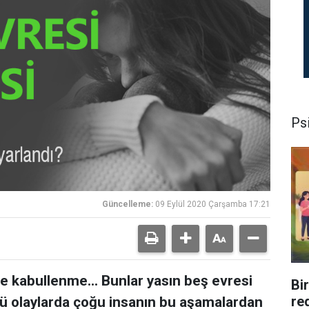
Psi
Güncelleme:
09 Eylül 2020 Çarşamba 17:21
ve kabullenme... Bunlar yasın beş evresi
Bi
re
ücü olaylarda çoğu insanın bu aşamalardan