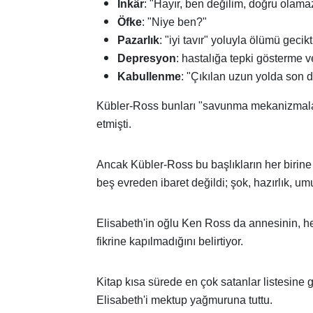
İnkâr
: "Hayır, ben değilim, doğru olama
Öfke
: "Niye ben?"
Pazarlık
: "iyi tavır" yoluyla ölümü gecik
Depresyon
: hastalığa tepki gösterme 
Kabullenme
: "Çıkılan uzun yolda son 
Kübler-Ross bunları "savunma mekanizmaları,
etmişti.
Ancak Kübler-Ross bu başlıkların her birine
beş evreden ibaret değildi; şok, hazırlık, 
Elisabeth'in oğlu Ken Ross da annesinin, her
fikrine kapılmadığını belirtiyor.
Kitap kısa sürede en çok satanlar listesine 
Elisabeth'i mektup yağmuruna tuttu.