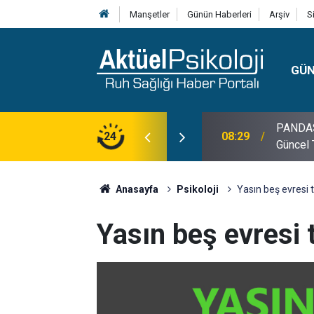
Manşetler
Günün Haberleri
Arşiv
S
GÜ
PANDAS H
08:29
Güncel 
24
10:30
10 Mayı
Anasayfa
Psikoloji
Yasın beş evresi t
Yasın beş evresi t