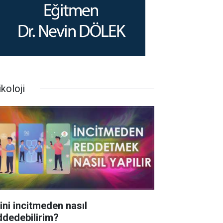
koloji
rini incitmeden nasıl
ddedebilirim?