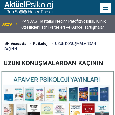
10 Mayıs Psikologlar Günü Nasıl Ortaya Çıktı? 10
10:30
Mayıs Tarihinin Hikayesi
Anasayfa
Psikoloji
UZUN KONUŞMALARDAN
KAÇININ
UZUN KONUŞMALARDAN KAÇININ