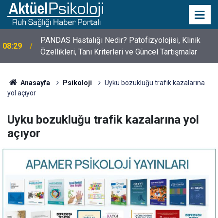
PANDAS Hastalığı Nedir? Patofizyolojisi, Klinik
08:29
Özellikleri, Tanı Kriterleri ve Güncel Tartışmalar
10 Mayıs Psikologlar Günü Nasıl Ortaya Çıktı? 10
10:30
Mayıs Tarihinin Hikayesi
Anasayfa
Psikoloji
Uyku bozukluğu trafik kazalarına
yol açıyor
Uyku bozukluğu trafik kazalarına yol
açıyor