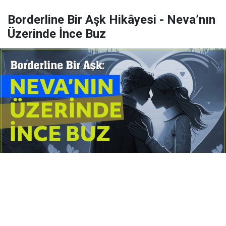
Borderline Bir Aşk Hikâyesi - Neva’nın
Üzerinde İnce Buz
Yayınlanma:
14 Temmuz 2026 Salı 10:16
Borderline kişilik örüntüsünün gölgesinde yaşanan